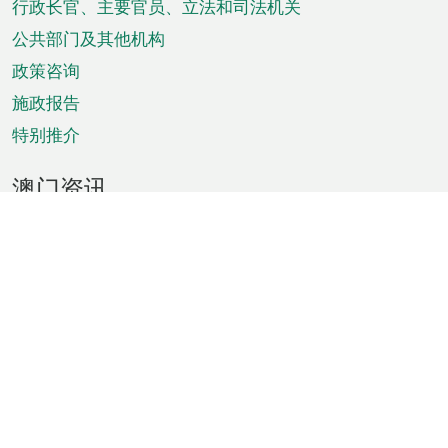
菜
行政长官、主要官员、立法和司法机关
单
公共部门及其他机构
政策咨询
施政报告
特别推介
澳门资讯
天气
交通
公众假期
文娱康体
城市资讯
澳门便览
统计数字