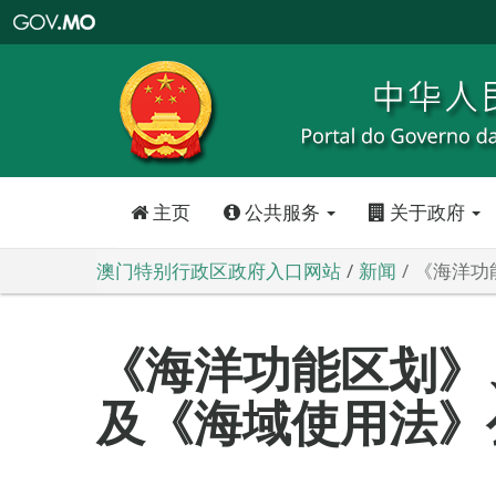
澳
门
特
别
行
政
区
政
府
入
口
网
站
主页
公共服务
关于政府
澳门特别行政区政府入口网站
新闻
《海洋功
《海洋功能区划》
及《海域使用法》