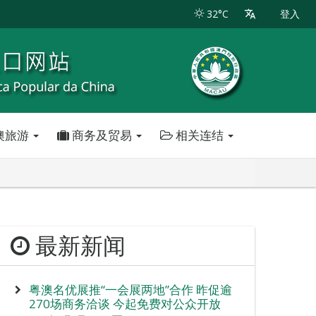
32°C
登入
澳旅游
商务及贸易
相关连结
最新新闻
粤澳名优展推“一会展两地”合作 昨促逾
270场商务洽谈 今起免费对公众开放