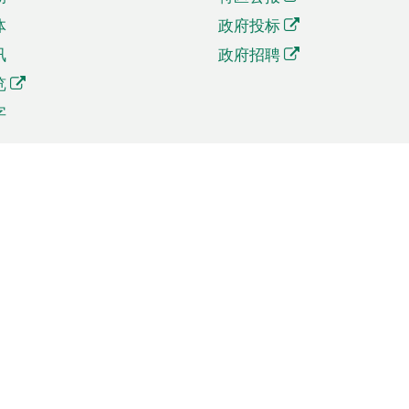
体
政府投标
讯
政府招聘
览
字
及贸易
相关连结
资
手机应用程序目录
贸会展
社交媒体目录
商机和服务
专题网站目录
讯
RSS订阅目录
权
表格下载
政公职局