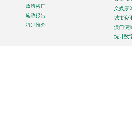
政策咨询
文娱康
施政报告
城市资
特别推介
澳门便
统计数
来澳旅游
商务
计划行程
贸易投
观光
澳门经
娱乐休闲
中小企
购物
市场资
节日盛事
知识产
网
网
页
使用条款
私隐声明
协调机构：澳门特别行政区行
站
脚