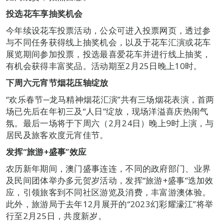
投选花车享抽奖机会
今年续设花车投票活动，公众可进入投票网页，透过参
与不同任务获得线上抽奖机会，以及于花车汇演或花车
展览期间参加投票，投选最喜爱花车并进行线上抽奖，
有机会获得丰富奖品。活动期至2月25日晚上10时。
下周六元宵节烟花压轴绽放
“欢乐春节─龙马精神烟花汇演”共有三场烟花表演，首两
场已先后在年初三及“人日”绽放，现场洋溢喜庆热闹气
氛。最后一场将于下周六（2月24日）晚上9时上演，与
居民及旅客欢度元宵佳节。
发挥“旅游
+
盛事”效应
农历新年期间，澳门盛事连连，不同的政府部门、业界
及民间团体举办多元贺岁活动，发挥“旅游+盛事”迭加效
应，引领旅客到不同社区游览及消费，丰富游澳体验。
此外，旅游局于去年12月展开的“2023幻彩耀濠江”将举
行至2月25日，共度新岁。