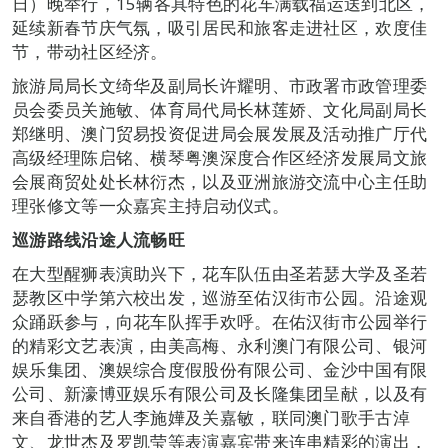
日）晚举行，15辆各具特色的花车满载福运送到北区，
延续新春节庆气氛，吸引居民和旅客走进社区，欢度佳
节，带动社区经济。
旅游局局长文绮华及副局长许耀明、市政署市政管理委
员会委员关施敏、体育局代局长林莲娇、文化局副局长
郑继明、澳门贸易投资促进局会展发展及活动推广厅代
高级经理陈启铭、横琴粤澳深度合作区经济发展局文旅
会展商贸处处长林衍杰，以及亚洲旅游交流中心主任助
理张修文等一众嘉宾主持启动仪式。
巡游路线沿途人流畅旺
在大型醒狮表演助兴下，花车队伍由圣若瑟大学及圣若
瑟教区中学第六校出发，巡游至佑汉街市公园。沿途观
众踊跃参与，向花车队挥手欢呼。在佑汉街市公园举行
的精彩文艺表演，由美高梅、永利澳门有限公司、银河
娱乐集团、澳娱综合度假股份有限公司、金沙中国有限
公司、新濠博亚娱乐有限公司及长隆集团呈献，以及有
来自香港的艺人李施嬅及关嘉敏，联同澳门歌手古淖
文、龙世杰及罗凯莹等表演嘉宾带来连串精彩的演出，