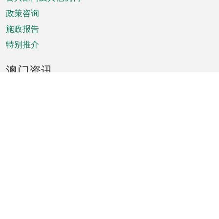
单
政策咨询
施政报告
特别推介
澳门资讯
天气
交通
公众假期
文娱康体
城市资讯
澳门便览
统计数字
公布告示