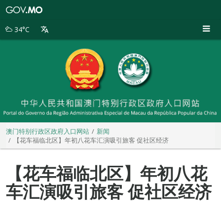
澳
门
特
34°C
别
行
政
区
政
府
入
口
网
站
澳门特别行政区政府入口网站
新闻
【花车福临北区】年初八花车汇演吸引旅客 促社区经济
【花车福临北区】年初八花
车汇演吸引旅客 促社区经济