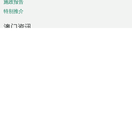
施政报告
特别推介
澳门资讯
天气
交通
公众假期
文娱康体
城市资讯
澳门便览
统计数字
公布告示
新闻