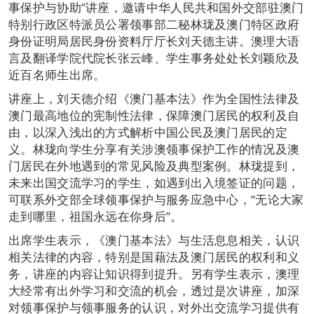
事保护与协助”讲座，邀请中华人民共和国外交部驻澳门
特别行政区特派员公署领事部二秘林珑及澳门特区政府
身份证明局居民身份资料厅厅长刘天德主讲。澳理大语
言及翻译学院代院长张云峰、学生事务处处长刘颖欣及
近百名师生出席。
讲座上，刘天德介绍《澳门基本法》作为全国性法律及
澳门最高地位的宪制性法律，保障澳门居民的权利及自
由，以深入浅出的方式解析中国公民及澳门居民的定
义。林珑向学生分享有关涉澳领事保护工作的情况及澳
门居民在外地遇到的常见风险及典型案例。林珑提到，
未来出国交流学习的学生，如遇到出入境签证的问题，
可联系外交部全球领事保护与服务应急中心，“无论大家
走到哪里，祖国永远在你身后”。
出席学生表示，《澳门基本法》与生活息息相关，认识
相关法律的内容，特别是国藉法及澳门居民的权利和义
务，讲座的内容让知识得到提升。另有学生表示，澳理
大经常有出外学习和交流的机会，透过是次讲座，加深
对领事保护与领事服务的认识，对外出交流学习提供有