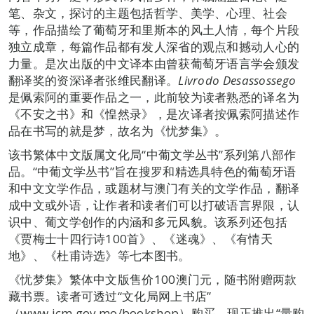
笔、杂文，探讨的主题包括哲学、美学、心理、社会
等，作品描绘了葡萄牙和里斯本的风土人情，每个片段
独立成章，每篇作品都有发人深省的观点和撼动人心的
力量。是次出版的中文译本由曾获葡萄牙语言学会颁发
翻译奖的资深译者张维民翻译。
Livrodo Desassossego
是佩索阿的重要作品之一，此前较为读者熟悉的译名为
《不安之书》和《惶然录》，是次译者按佩索阿描述作
品在书写的就是梦，故名为《忧梦集》。
该书繁体中文版属文化局“中葡文学丛书”系列第八部作
品。“中葡文学丛书”旨在搜罗和精选具特色的葡萄牙语
和中文文学作品，或题材与澳门有关的文学作品，翻译
成中文或外语，让作者和读者们可以打破语言界限，认
识中、葡文学创作的内涵和多元风貌。该系列还包括
《贾梅士十四行诗100首》、《迷魂》、《有情天
地》、《杜甫诗选》等七本图书。
《忧梦集》繁体中文版售价100澳门元，随书附赠两款
藏书票。读者可透过“文化局网上书店”
（www.icm.gov.mo/bookshop）购买，现正推出“量购