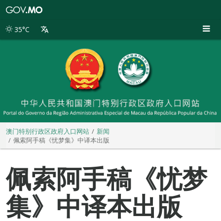
澳
门
特
35°C
别
行
政
区
政
府
入
口
网
站
澳门特别行政区政府入口网站
新闻
佩索阿手稿《忧梦集》中译本出版
佩索阿手稿《忧梦
集》中译本出版