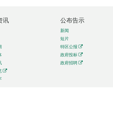
资讯
公布告示
新闻
短片
期
特区公报
体
政府投标
讯
政府招聘
览
字
及贸易
相关连结
资
手机应用程序目录
贸会展
社交媒体目录