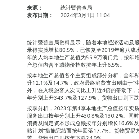
来源：
统计暨普查局
发布日期：
2024年3月1日 11:04
统计暨普查局资料显示，随着本地经济活动及服
录得实质增长80.5%，已恢复至2019年逾
年的人均本地生产总值为55.9万澳门元，按年增
产总值内含平减物价指数按年上升6.5%。
按本地生产总值各个主要组成部分分析，全年
升12.1%及14.7%，政府最终消费支出则由于
外，在入境旅客人次同比上升近4倍的带动下，
年分别上升343.7%及127.9%，货物出口则下跌
按季分析，2023年第4季本地生产总值按年实质
服务出口按年分别上升430.8%及130.2%
消费及固定资本形成总额按年分别增长16.6%及
贴计划”措施完结而按年回落17.7%。货物贸易
若，货物出口则按年下跌24.9%。