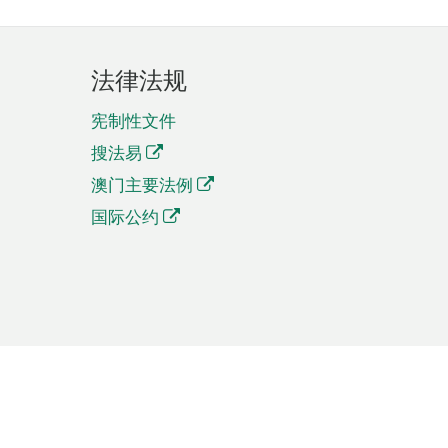
法律法规
宪制性文件
搜法易
澳门主要法例
国际公约