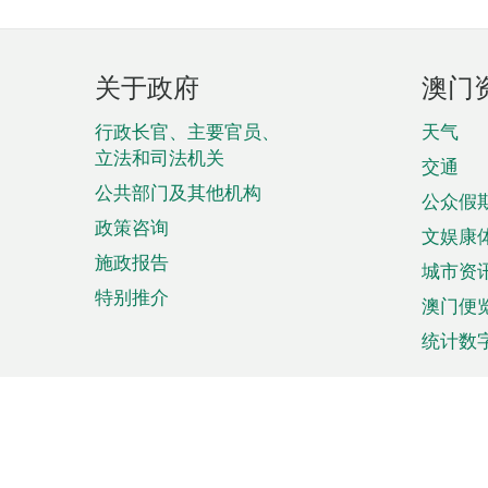
页
关于政府
澳门
脚
菜
行政长官、主要官员、
天气
立法和司法机关
单
交通
公共部门及其他机构
公众假
政策咨询
文娱康
施政报告
城市资
特别推介
澳门便
统计数
来澳旅游
商务
计划行程
贸易投
观光
澳门经