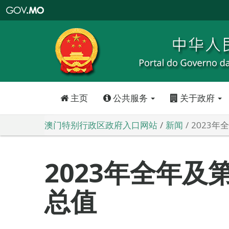
澳
门
特
别
行
政
区
政
府
入
口
网
站
主页
公共服务
关于政府
澳门特别行政区政府入口网站
新闻
2023
2023年全年及
总值