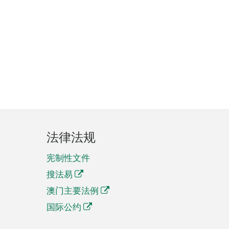
法律法规
宪制性文件
搜法易
澳门主要法例
国际公约