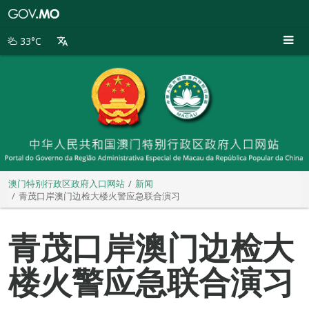
澳
门
特
33°C
别
行
政
区
政
府
入
口
网
站
澳门特别行政区政府入口网站
新闻
青茂口岸澳门边检大楼火警应急联合演习
青茂口岸澳门边检大
楼火警应急联合演习