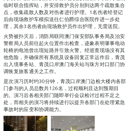
临时联合指挥站，并安排救护员分别到达两个疏散集合
点，收集疏散人数及对伤者进行护理。1名伤者经登记
后由现场救护车模拟送往仁伯爵综合医院作进一步处
理，其余3名伤者由现场救护员作出护理，无需送院。
火势被扑灭后，消防局联同澳门保安部队事务局及治安
警察局人员前往起火位置作出检查，迹象表明肇事电动
轮椅的电池曾出现短路并引致火警。经巡查现场没有其
他危险，并确保所有系统及设备回复正常运作后，青茂
出入境事务站、青茂口岸澳门海关站与珠方对口部门协
调恢复旅客通关之工作。
是次演习历时约30分钟，青茂口岸澳门边检大楼内各部
门参与的人员总数共126名，过程顺利且达到预期目
的。演习后各相关部门随即举行会议检讨过程不足之
处，而相关的演习将持续进行以提升各部门在处理紧急
事故时的应变和协调能力。