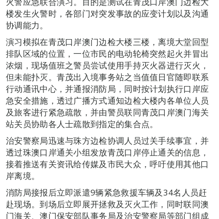
火警应急联合演习。目的是测试在青茂口岸澳门边检大
楼发生火警时，各部门对突发事故的应变计划以及沟通
协调能力。
演习模拟在青茂口岸澳门边检大楼三楼，离境大堂回型
排队区域的位置，一位市民的电动轮椅突然起火并冒出
浓烟，现场值班之警员尝试使用手持灭火器进行灭火，
但未能扑灭。青茂出入境事务站之当值值日官随即联系
行动通讯中心，并通报消防局，同时按计划执行口岸应
急安全措施，透过广播方式通知边检大楼内各单位人员
及旅客进行紧急疏散，并由警员联同青茂口岸澳门海关
站关员协助各人士疏散到指定的集合点。
治安警察局迅速与珠方边检协调人员过关手续事宜，并
透过珠澳口岸通关小组发放青茂口岸停止通关的信息，
接着推送有关资讯给传媒及市民大众，呼吁使用其他口
岸离境。
消防局接报后立即派遣9辆紧急救援车辆及34名人员赶
赴现场。到场后立即展开拯救及灭火工作，同时联同澳
门海关、澳门保安部队事务局及治安警察局等部门组成