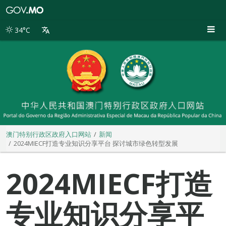
澳
门
特
34°C
别
行
政
区
政
府
入
口
网
站
澳门特别行政区政府入口网站
新闻
2024MIECF打造专业知识分享平台 探讨城市绿色转型发展
2024MIECF打造
专业知识分享平