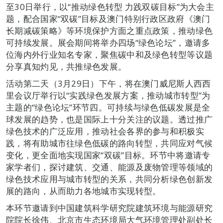
至30日举行，以“推动绿色转型 力践双碳目标”为大会主
题，配合国家“双碳”目标及澳门特别行政区政府《澳门
长期减碳策略》等环境保护方面之重点政策，推动绿色
可持续发展。展会期间将举办四场“绿色论坛”，邀请多
位海内外行业知名专家，聚焦碳中和及绿色转型等议题
分享真知灼见，共推绿色发展。
活动第二天（3月29日）下午，将在澳门威尼斯人西西
里会议厅举行以“实践绿色发展方案，推动城市转型”为
主题的“绿色论坛”环节四。可持续与绿色低碳发展是全
球发展的趋势，也是国际上十分关注的议题。透过推广
绿色技术的广泛应用，推动社会各界的参与和积极实
践，将有助城市往绿色低碳的路向转型，共同应对气候
变化，更全面地实现国家“双碳”目标。环节中将邀请专
家学者们，探讨建筑、交通、能源及废物管理等领域的
绿色技术应用与城市转型的关系，共同分析绿色创新发
展的路向，从而助力各地城市实现转型。
本环节邀请到中国建筑科学研究院建筑环境与能源研究
院院长徐伟、北京市生态环境局大气环境管理处副处长