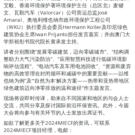
艾毅、香港环境保护署环境保护主任（总区北）麦键
文、瓦勒汽车（Valorcar）公司营运总监José
Amaral、奥地利维也纳市政环境保护工程公司
（WKU）执行委员会委员Hermann Koller及印尼绿色
建筑协会主席Iwan Prijanto担任发言嘉宾；并由澳门大
学郑裕彤书院代院长黄承发主持。
讲者分别围绕“发展零碳建筑，迈向零碳城市”、“结构调
整助力大气污染防治”、“应用智慧科技进行低碳环境影
响评估流程”、“电动汽车及车用电池回收”、“资源和废弃
物的高效管理在封闭循环和减碳中的重要贡献——以维
也纳为例”及“‘自然为本’解决方案——热带和亚热带地区
绿色建筑迈向净零排放的温和途径”作主题发言。
现场将设即时传译，助来自不同国家和地区的与会人士
交流，共同分享及探讨国际前沿环保资讯。此外，今届
大会将向参与有关环节的人士发放出席证书。
如欲了解更多关于2024MIECF的资讯，可联系
2024MIECF项目经理，电邮：