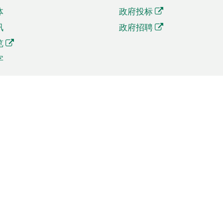
体
政府投标
讯
政府招聘
览
字
及贸易
相关连结
资
手机应用程序目录
贸会展
社交媒体目录
商机和服务
专题网站目录
讯
RSS订阅目录
权
表格下载
政公职局