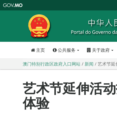
澳
门
特
别
行
政
区
政
府
入
口
网
站
主页
公共服务
关于政府
澳门特别行政区政府入口网站
新闻
艺术节延
艺术节延伸活动
体验