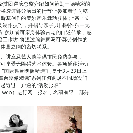
限杂技团巡演总监介绍如何策划一场精彩的
者将透过部分演出的情节让参加者学习酷
斯基创作的美妙音乐舞动肢体；“亲子立
及制作技巧，并指导亲子共同制作独一无
坊”参加者可亲身体验古老的口述传承，感
工作坊”将透过编舞家马可‧莫劳创作的
状和体量之间的密切联系。
赏、讲座及艺人谈等供市民免费参与，
亦可享受无障碍艺术体验。各项延伸活动
am。“国际舞台映像精选”门票于3月23日上
舞台映像精选”系列任何两场不同场次门
时起透过一户通的“活动报名”
tivity-list-web）进行网上报名，名额有限，部分