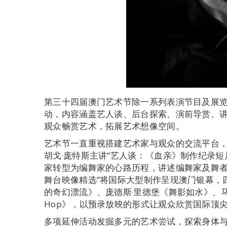
第三十四届澳门艺术节除一系列表演节目及展览
动，内容涵盖艺人谈、后台探索、演前导赏、
观众畅赏艺术，拓展艺术想像空间。
艺术节一直重视搭建艺术家与观众的交流平台，
胡戈‧庞特斯主讲“艺人谈：《血亲》制作纪录短
家转型为编舞家的心路历程，讲述编舞家及舞者
舞台映像精选”将国际大型制作呈现澳门银幕，
的奇幻漂流》、庞德斯‧里德堡《舞影如水》、马
Hop》，以预录放映的形式让观众欣赏国际顶
多项延伸活动发掘多元的艺术尝试，探索身体与