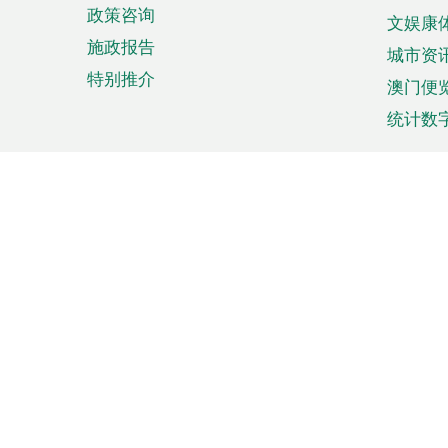
政策咨询
文娱康
施政报告
城市资
特别推介
澳门便
统计数
来澳旅游
商务
计划行程
贸易投
观光
澳门经
娱乐休闲
中小企
购物
市场资
节日盛事
知识产
网
网
页
使用条款
私隐声明
协调机构：澳门特别行政区行
站
脚