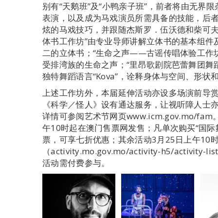
别有“天鹅班”及“小鸭亲子班”，前者将由无界
表演，以及成为马戏演员所需具备的技能，后
炫的马戏技巧，并跟随杰斯罗．伍沃德和柴可夫
体书工作坊”由专业导师讲解立体书的基本组件
二的立体书；“生命之声——古谣传唱体验工作
受排湾族的生命之声；“里昂歌剧院芭蕾舞团舞蹈
独特舞蹈语言“Kova”，诠释身体与空间、形
上述工作坊外，本届延伸活动亦设多场演前导
《科学／怪人》设有通达服务，让视听障人士
详情可参阅艺术节网页www.icm.gov.mo/f
午10时起在澳门售票网发售；凡单次购买“国际
票，可享七折优惠；其余活动3月25日上午10
（activity.mo.gov.mo/activity-h5/ac
活动需付费参与。