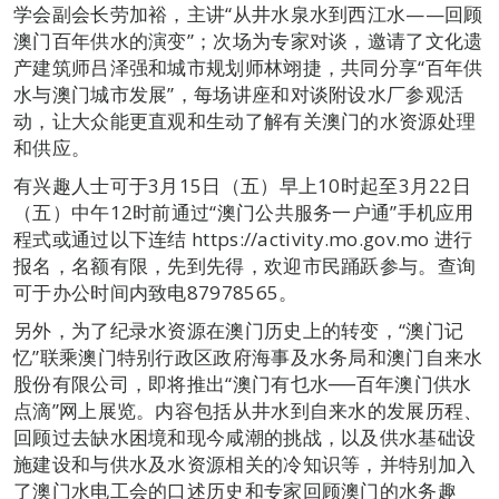
学会副会长劳加裕，主讲“从井水泉水到西江水——回顾
澳门百年供水的演变”；次场为专家对谈，邀请了文化遗
产建筑师吕泽强和城市规划师林翊捷，共同分享“百年供
水与澳门城市发展”，每场讲座和对谈附设水厂参观活
动，让大众能更直观和生动了解有关澳门的水资源处理
和供应。
有兴趣人士可于3月15日（五）早上10时起至3月22日
（五）中午12时前通过“澳门公共服务一户通”手机应用
程式或通过以下连结 https://activity.mo.gov.mo 进行
报名，名额有限，先到先得，欢迎市民踊跃参与。查询
可于办公时间内致电87978565。
另外，为了纪录水资源在澳门历史上的转变，“澳门记
忆”联乘澳门特别行政区政府海事及水务局和澳门自来水
股份有限公司，即将推出“澳门有乜水──百年澳门供水
点滴”网上展览。内容包括从井水到自来水的发展历程、
回顾过去缺水困境和现今咸潮的挑战，以及供水基础设
施建设和与供水及水资源相关的冷知识等，并特别加入
了澳门水电工会的口述历史和专家回顾澳门的水务趣