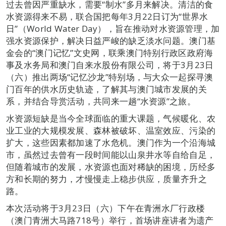
过去曾因严重缺水，需要“制水”多月来解决。清洁的食
水资源得来不易，联合国把每年3月22日订为“世界水
日”（World Water Day），旨在推动对水资源管理，加
强水资源保护，解决日益严峻的缺乏淡水问题。澳门基
金会的“澳门记忆”文史网，联乘澳门特别行政区政府海
事及水务局和澳门自来水股份有限公司，将于3月23日
（六）推出两场“记忆沙龙”特别场，与大众一起探寻澳
门百年的供水历史轨迹，了解其与澳门城市发展的关
系，并结合导赏活动，共同来一趟“水资源”之旅。
水资源短缺是当今全球面临的重大课题，气候暖化、农
业工业的大规模发展、森林被破坏、温室效应、污染的
扩大，这些因素都加速了水危机。澳门作为一个沿海城
市，虽然过去曾有一段时间能以山泉井水等自给自足，
但随着城市的发展，水资源也面对稀缺的困境，历经多
方和长期的努力，才慢慢走上稳步供应，质量齐升之
路。
本次活动将于3月23日（六）下午在青洲水厂行政楼
（澳门青洲大马路718号）举行，首场讲座讲者为遗产