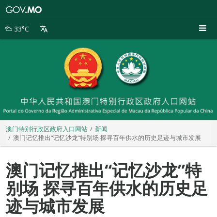
澳
门
特
33°C
别
行
政
区
政
府
入
口
网
站
澳门特别行政区政府入口网站
新闻
澳门记忆推出“记忆沙龙”特别场 探寻百年供水的历史足迹与城市发展
澳门记忆推出“记忆沙龙”特
别场 探寻百年供水的历史足
迹与城市发展