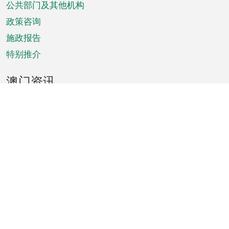
单
公共部门及其他机构
政策咨询
施政报告
特别推介
澳门资讯
天气
交通
公众假期
文娱康体
城市资讯
澳门便览
统计数字
公布告示