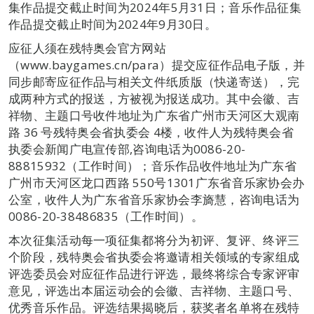
集作品提交截止时间为2024年5月31日；音乐作品征集
作品提交截止时间为2024年9月30日。
应征人须在残特奥会官方网站
（www.baygames.cn/para）提交应征作品电子版，并
同步邮寄应征作品与相关文件纸质版（快递寄送），完
成两种方式的报送，方被视为报送成功。其中会徽、吉
祥物、主题口号收件地址为广东省广州市天河区大观南
路 36 号残特奥会省执委会 4楼，收件人为残特奥会省
执委会新闻广电宣传部,咨询电话为0086-20-
88815932（工作时间）；音乐作品收件地址为广东省
广州市天河区龙口西路 550号1301广东省音乐家协会办
公室，收件人为广东省音乐家协会李旖慧，咨询电话为
0086-20-38486835（工作时间）。
本次征集活动每一项征集都将分为初评、复评、终评三
个阶段，残特奥会省执委会将邀请相关领域的专家组成
评选委员会对应征作品进行评选，最终将综合专家评审
意见，评选出本届运动会的会徽、吉祥物、主题口号、
优秀音乐作品。评选结果揭晓后，获奖者名单将在残特