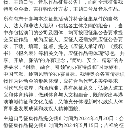
物、主题口号、音乐作品征集公告》，面向全球征集残
特奥会会徽、吉祥物设计方案，主题口号及音乐作品。
所有有志于参与本次征集活动并符合征集条件的自然
人、法人和非法人组织（包括各主体之间的组合），当
中亦包括澳门的公司及团体，均可按照征集公告要求提
交应征作品，成为应征人。应征人还需按照应征公告要
求，下载、填写、签署、提交《应征人承诺函》《授权
书》《报名表》等相关文件。应征作品需体现“绿色、共
享、开放、廉洁”的办赛理念，“简约、安全、精彩”的办
赛要求，“创新、融合、引领”的办赛特点和“国际标准、
中国气派、岭南风韵”的办赛目标。残特奥会各宣传标识
物作为运动会的形象体现，应符合当代艺术美学要求、
时代气息浓厚，内涵精准，具有象征意义，弘扬人道主
义和体育精神，做到体育与人文相融合，既能突出粤港
澳地域特征和文化底蕴，又能充分体现新时代残疾人体
育事业发展成就和残疾人精神面貌。
主题口号征集作品提交截止时间为2024年4月30日；会
徽征集作品提交截止时间为2024年5月15日；吉祥物征