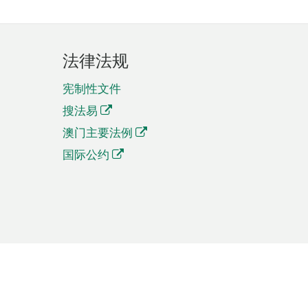
法律法规
宪制性文件
搜法易
澳门主要法例
国际公约