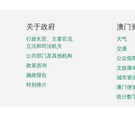
页
关于政府
澳门
脚
菜
行政长官、主要官员、
天气
立法和司法机关
单
交通
公共部门及其他机构
公众假
政策咨询
文娱康
施政报告
城市资
特别推介
澳门便
统计数
来澳旅游
商务
计划行程
贸易投
观光
澳门经