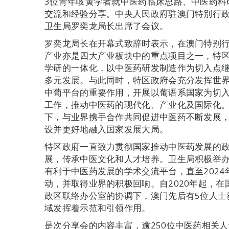
3位青年岐黄学者就中医药临床思路、中医药科
交流和经验分享。中央人民政府驻澳门特别行
卫生局罗奕龙局长出席了会议。
罗奕龙局长在开幕式致辞时表示，在澳门特别
产业亦是四大产业板块中的重点项目之一，特
学研的一体化，以中医药研发制造作为切入点
多元发展。与此同时，特区政府会充分发挥世
中葡平台的重要作用，开展以葡语系国家为切
工作，推动中医药的现代化、产业化及国际化
下，与业界携手合作共同促进中医药不断发展
设并更好地融入国家发展大局。
特区政府一直致力贯彻国家推动中医药发展的
展，传承中医文化和人才培养。卫生局积极举
有利于中医药发展的学术交流平台，直至2024年
动，并取得业界的积极回响。自2020年起，
政区联络办公室的协调下，澳门先后有5位人士
域发挥着示范和引领作用。
是次分享会的内容丰富，逾250位中医药相关