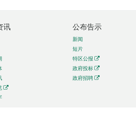
资讯
公布告示
新闻
短片
期
特区公报
体
政府投标
讯
政府招聘
览
字
及贸易
相关连结
资
手机应用程序目录
贸会展
社交媒体目录