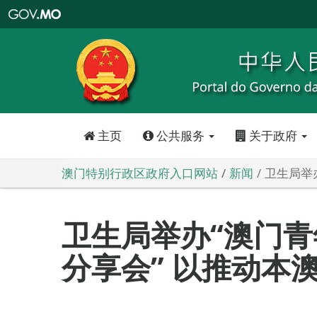
澳
门
特
别
行
政
区
政
府
入
口
网
站
主页
公共服务
关于政府
澳门特别行政区政府入口网站
新闻
卫生局举
卫生局举办“澳门
分享会” 以推动本