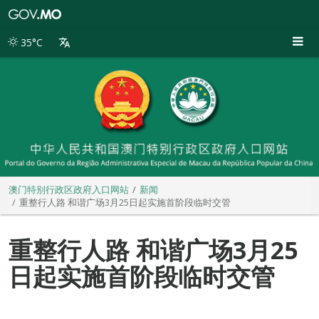
澳
门
特
35°C
别
行
政
区
政
府
入
口
网
站
澳门特别行政区政府入口网站
新闻
重整行人路 和谐广场3月25日起实施首阶段临时交管
重整行人路 和谐广场3月25
日起实施首阶段临时交管