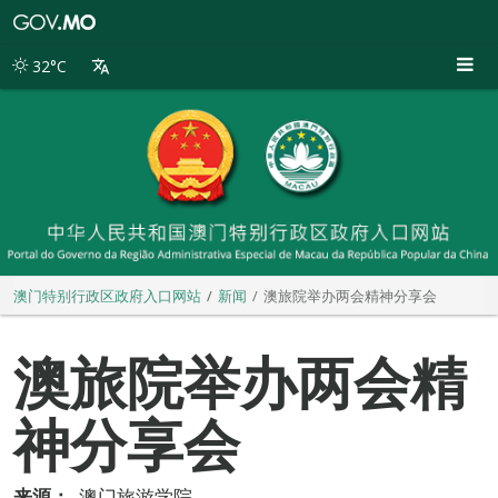
澳
门
特
32°C
别
行
政
区
政
府
入
口
网
站
澳门特别行政区政府入口网站
新闻
澳旅院举办两会精神分享会
澳旅院举办两会精
神分享会
来源：
澳门旅游学院