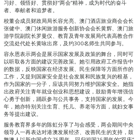
习好、领悟好、贯彻好“两会”精神，成为时代的奋斗
者、奉献者和追梦者。
校董会成员财政局局长容光亮、澳门酒店旅业商会会长
张健中、澳门休闲旅游服务创新协会会长黄辉、澳门旅
游学院副院长罗曼仪、教育及青年发展局代表高教合作
交流处代处长黄咏出席，及约300名师生共同参与。
容永恩表示两会是展示国家发展及政策的舞台，同时可
以听取各方面的建议完善政策。她引用政府工作报告中
的数据，反映国家在经济发展、民生保障等方面所作的
工作，又提到国家安全是社会发展和民族复兴的根基，
作为国家的一分子，应该共同努力维护国家安全。她指
出政府关注青年就业创业和思想建设，鼓励青年增强信
心勇于创新，踊跃参与公共事务，支持国家的发展。今
年，她亦特别关注生育、托儿、养老等方面，就妇女事
务等提出建议。
服务教育界多年的陈虹分享了与会感受，两会期间中央
领导人一再表达对港澳发展经济、改善民生的支持，鼓
舞澳人以新中国成立75周年、回归祖国25周年的“双庆”