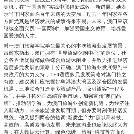
契机，在“一国两制”实践中取得新成效、新进展。她表
示当下国家面临百年未遇的大变局，过去一年国家在各
方面尤其是经济发展的成绩得来不易。未来，澳门应该
继续全面实践“一国两制”，加强爱国主义教育，培养爱
国爱澳的人才。
对于澳门旅游学院学生最关心的本澳旅游业发展前景，
吕耀东指出，澳门拥有“世界旅游休闲中心”的定位，社
会各界做优做精做强综合旅游休闲业，并致力推进经济
适度多元发展的策略十分正确。澳门旅游业发展得到中
央政府的大力支持，1+4适度多元发展策略对澳门持之
有效，建议澳门应把握好粤港澳大湾区及深合区的发展
机遇，三地联合打造更多旅游产品，吸引旅客“一程多
站”，并要开拓外国高端客源市场，加强宣传“澳门品
牌”，推动研学游，为澳门旅游业创造新机遇，为经济注
入新动力，未来旅游业发展可期，但亦要时刻保持居安
思危。他又提到两会的热词“新质生产力”是以高科技、
高效能、高质素推动发展，未来旅游业也应该以此大方
向，在大数据云计算、绿色低碳、旅游+科技等方面创