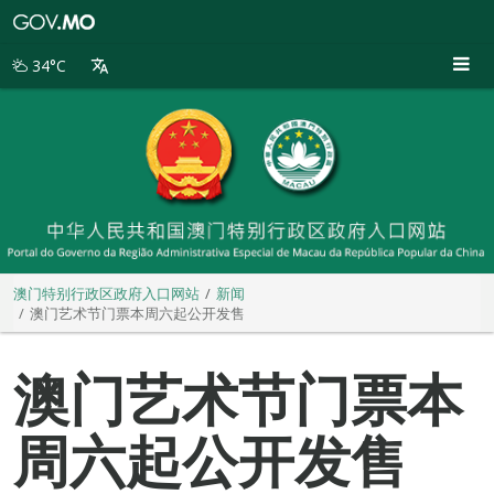
澳
门
特
34°C
别
行
政
区
政
府
入
口
网
站
澳门特别行政区政府入口网站
新闻
澳门艺术节门票本周六起公开发售
澳门艺术节门票本
周六起公开发售