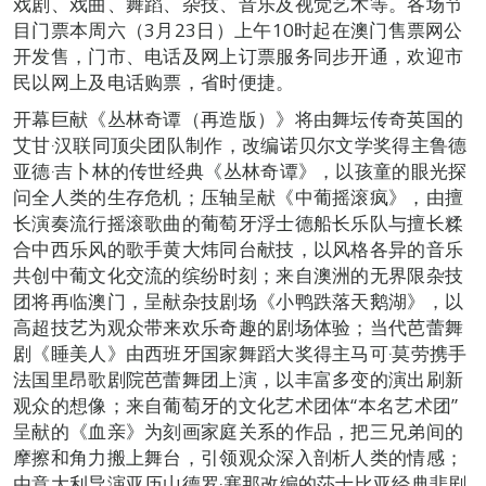
戏剧、戏曲、舞蹈、杂技、音乐及视觉艺术等。各场节
目门票本周六（3月23日）上午10时起在澳门售票网公
开发售，门市、电话及网上订票服务同步开通，欢迎市
民以网上及电话购票，省时便捷。
开幕巨献《丛林奇谭（再造版）》将由舞坛传奇英国的
艾甘‧汉联同顶尖团队制作，改编诺贝尔文学奖得主鲁德
亚德‧吉卜林的传世经典《丛林奇谭》，以孩童的眼光探
问全人类的生存危机；压轴呈献《中葡摇滚疯》，由擅
长演奏流行摇滚歌曲的葡萄牙浮士德船长乐队与擅长糅
合中西乐风的歌手黄大炜同台献技，以风格各异的音乐
共创中葡文化交流的缤纷时刻；来自澳洲的无界限杂技
团将再临澳门，呈献杂技剧场《小鸭跌落天鹅湖》，以
高超技艺为观众带来欢乐奇趣的剧场体验；当代芭蕾舞
剧《睡美人》由西班牙国家舞蹈大奖得主马可‧莫劳携手
法国里昂歌剧院芭蕾舞团上演，以丰富多变的演出刷新
观众的想像；来自葡萄牙的文化艺术团体“本名艺术团”
呈献的《血亲》为刻画家庭关系的作品，把三兄弟间的
摩擦和角力搬上舞台，引领观众深入剖析人类的情感；
由意大利导演亚历山德罗‧塞那改编的莎士比亚经典悲剧