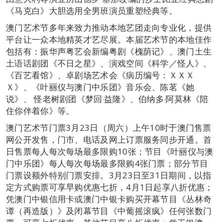
《马克白》大胆选用全男班演员重塑经典等。
澳门艺术节多年来致力推动本地艺团走向专业化，提供
平台让一众本地精英才艺尽展。本届艺术节的本地佳作
包括有：振华声粤艺会新编粤剧《槐荫记》、澳门土生
土语话剧团《不日之星》、演戏空间《科学／怪人》、
《百艺看馆》、卓剧场艺术会《病历编号：ＸＸＸ
Ｘ》、《叶丽仪与澳门中乐团》音乐会、陈茗《她
说》、 怪老树剧团《梦回‧益隆》、伯纳多‧阿莫林《陪
住你伴着你》等。
澳门艺术节门票3月23日（周六）上午10时于澳门售票
网公开发售，门市、电话及网上订票服务同步开通。首
日售票每人每次每场最多限购10张；节目《叶丽仪与澳
门中乐团》每人每次每场最多限购4张门票；部分节目
门票设额外特别门票安排。3月23日至31日期间，以指
定方式购票可享早购优惠七折，4月1日起享八折优惠；
凭澳门中银信用卡或澳门中银卡购买开幕节目《丛林奇
谭（再造版）》及闭幕节目《中葡摇滚疯》任何张数门