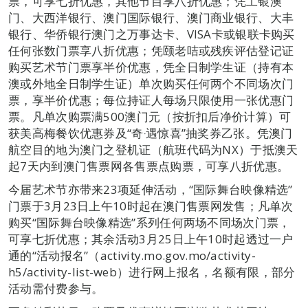
票，可享七折优惠，其他节目享八折优惠；凭工银澳
门、大西洋银行、澳门国际银行、澳门商业银行、大丰
银行、华侨银行澳门之万事达卡、VISA卡或银联卡购买
任何张数门票享八折优惠；凭颐老咭或残疾评估登记证
购买艺术节门票享半价优惠，凭全日制学生证（持有本
澳或外地全日制学生证）单次购买任何两个不同场次门
票，享半价优惠；每位持证人每场只限使用一张优惠门
票。凡单次购票满500澳门元（按折扣后净价计算）可
获美高梅餐饮优惠券及“奇‧遇惊喜”抽奖券乙张。凭澳门
航空目的地为澳门之登机证（航班代码为NX）于抵澳天
起7天内到澳门售票网各售票点购票，可享八折优惠。
今届艺术节亦带来23项延伸活动，“国际舞台映像精选”
门票于3月23日上午10时起在澳门售票网发售；凡单次
购买“国际舞台映像精选”系列任何两场不同场次门票，
可享七折优惠；其余活动3月25日上午10时起透过一户
通的“活动报名”（activity.mo.gov.mo/activity-
h5/activity-list-web）进行网上报名，名额有限，部分
活动需付费参与。