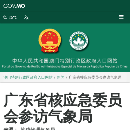
澳
门
特
26°C
别
行
政
区
政
府
入
口
网
站
澳门特别行政区政府入口网站
新闻
广东省核应急委员会参访气象局
广东省核应急委员
会参访气象局
来源：
地球物理气象局