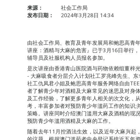
来源：
社会工作局
发布日期：
2024年3月28日 14:34
由社会工作局、教育及青年发展局和鲍思高青
讲座：酒精与大麻的危害』已于3月16日举行，
辅导员及社服机构人员报名参加。
是次讲座由香港青山医院酒与药物依赖组董梓光顾问
- 大麻吸食者分层介入计划社工罗兆峰先生、
社工仇凤君小姐及鲍思高青年服务网络自由TEE
者了解青少年对酒精及大麻常见的迷思及对身
及工作经验，了解更多青年人相关的次文化，
考，丰富参加者对预防青少年滥药工作的知识;
策略。讲座同时介绍澳门滥用大麻及酒精的现
预防青少年滥用酒精及大麻的工作。
随着去年11月控酒法生效，以及近年大麻兴起
的议题。根据澳门滥药者中央登记系统近五年