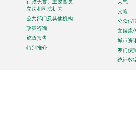
菜
行政长官、主要官员、
天气
立法和司法机关
单
交通
公共部门及其他机构
公众假
政策咨询
文娱康
施政报告
城市资
特别推介
澳门便
统计数
来澳旅游
商务
计划行程
贸易投
观光
澳门经
娱乐休闲
中小企
购物
市场资
节日盛事
知识产