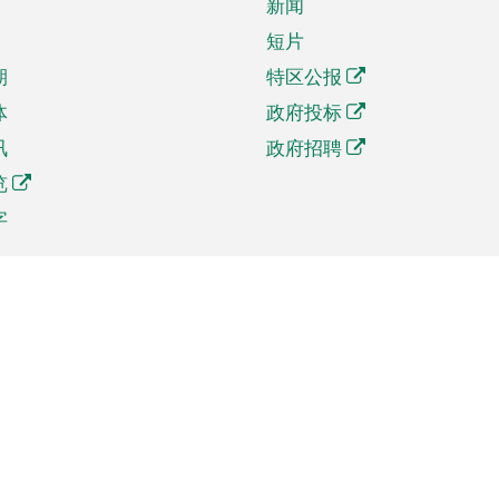
新闻
短片
期
特区公报
体
政府投标
讯
政府招聘
览
字
及贸易
相关连结
资
手机应用程序目录
贸会展
社交媒体目录
商机和服务
专题网站目录
讯
RSS订阅目录
权
表格下载