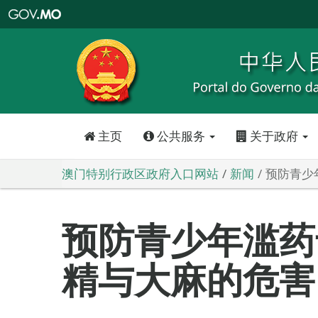
澳
门
特
别
行
政
区
政
府
入
口
网
站
主页
公共服务
关于政府
澳门特别行政区政府入口网站
新闻
预防青少
预防青少年滥药
精与大麻的危害