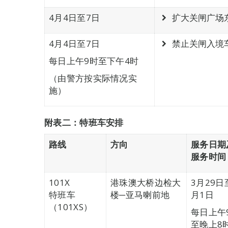
4月4日至7日
扩大关闸广场
4月4日至7日
禁止关闸入境
每日上午9时至下午4时
（由警方按实际情况实
施）
附表二：特班车安排
路线
方向
服务日期
服务时间
101X
港珠澳大桥边检大
3月29日
特班车
楼─亚马喇前地
月1日
（101XS）
每日上午
至晚上8