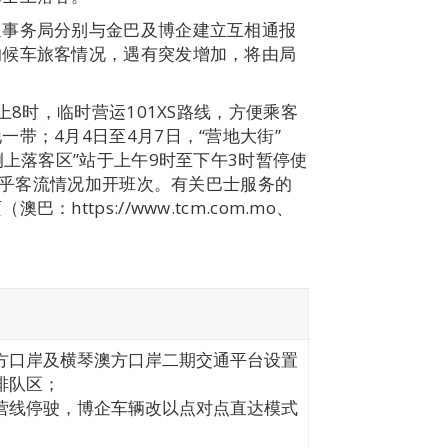
通事务局分别与金巴及博企建立互相通报
的候车旅客情况，遇有突发增加，将由局
上8时，临时营运101XS路线，方便乘客
带；4月4日至4月7日，“营地大街”
侧上落客区”站于上午9时至下午3时暂停使
间视乎客流情况加开班次。有关巴士服务的
ttps://www.tcm.com.mo、
方口岸及横琴澳方口岸二期交通平台设置
排队区；
营线停驶，博企车辆改以点对点直达模式