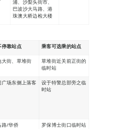
浦、沙梨头街市、
巴波沙大马路、港
珠澳大桥边检大楼
不停靠站点
乘客可选乘的站点
地大街、草堆街
草堆街近关前正街的
临时站
闸广场东侧上落客
设于特警总部旁之临
时站
马路/华侨
罗保博士街口临时站