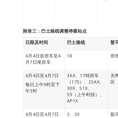
附表三：巴士路线调整停靠站点
日期及时间
巴士路线
暂
4月4日首班车至4
18
营
月7日尾班车
4月4日至4月7日
3AX、17特班车
关
（17S）、25AX、
区
每日上午9时至下
30X、51X、
午3时
59（上午时段）、
AP1X
4月4日至4月7日
3、3X
新