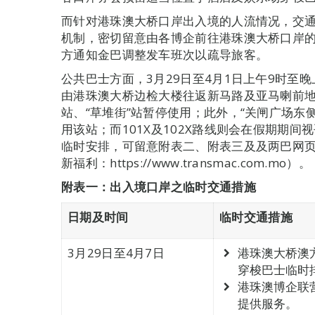
而针对港珠澳大桥口岸出入境的人流情况，交
机制，密切留意由各博企前往港珠澳大桥口岸
方通知金巴调整发车班次以疏导旅客。
公共巴士方面，3月29日至4月1日上午9时至晚
由港珠澳大桥边检大楼往返新马路及亚马喇前地一
站、“草堆街”站暂停使用；此外，“关闸广场东
用该站；而101X及102X路线则会在假期期
临时安排，可留意附表二、附表三及及两巴网页（澳巴：h
新福利：https://www.transmac.com.mo）。
附表一：出入境口岸之临时交通措施
日期及时间
临时交通措施
3月29日至4月7日
港珠澳大桥澳
穿梭巴士临时
港珠澳博企联
提供服务。