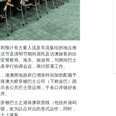
口岸和预计有大量人流及车流集结的地点推
复活节及清明节期间居民及访澳旅客的出
治安警察局、海关、旅游局，与两间巴士
代表举行协调会议，商讨部署工作。
求，港澳两地政府已增发特别加班配额予
港珠澳大桥穿梭巴士公司（下称金巴）因
指示各公共巴士营运商，于各口岸做好各
秩序。
场穿梭巴士之港珠澳联营线（包括外港码
间停驶，改为以点对点的形式运作；同时，
巴士上落客。