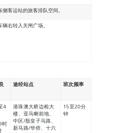
东侧客运站的旅客排队空间。
车辆右转入关闸广场。
及
途经站点
班次频率
至4
港珠澳大桥边检大
15至20分
楼、亚马喇前地、
钟
中区/殷皇子马路、
9时
新马路/华侨、十六
时