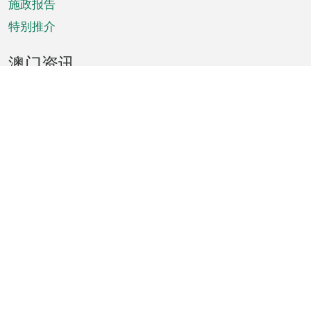
施政报告
特别推介
澳门资讯
天气
交通
公众假期
文娱康体
城市资讯
澳门便览
统计数字
公布告示
新闻