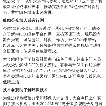
色公众日”，吸引众多市民参与，通过MIECF这平台了解
最新环保资讯和技术，推动实践各种“绿色低碳”环保行
为，共推绿色城市未来发展。
鼓励
公众
加入减碳行列
今届“绿色公众日”继续透过一系列环保宣教活动，助公
众了解MIECF绿色平台作用，宣扬环保理念。现场设有
舞台游戏，摊位游戏、环保工作坊、环保Fun申请站，
以及幸运大抽奖等；环境保护局吉祥物亲临现场与观众
合照互动，传递绿色生活理念。
大会组织多间学校及社团参与绿色导赏，并由专门人员
为观众讲解MIECF的相关资讯。有参与环保工作坊的市
民亲身实践“化废为宝”，认为可将绿色创意融入生活。
另有参观MIECF的市民称，通过MIECF可启发实践绿色
低碳生活。
技术参观助
了解环保技术
为促进绿色经验分享和环保技术交流，大会今日上午安
排了技术参观，组织2024MIECF与会者参观电子及电器