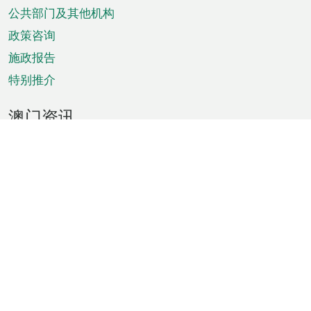
单
公共部门及其他机构
政策咨询
施政报告
特别推介
澳门资讯
天气
交通
公众假期
文娱康体
城市资讯
澳门便览
统计数字