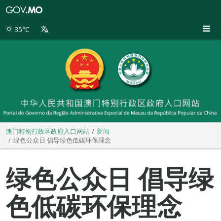
澳
门
特
35°C
别
行
政
区
政
府
入
口
网
站
澳门特别行政区政府入口网站
新闻
绿色公众日 倡导绿色低碳环保理念
绿色公众日 倡导绿
色低碳环保理念