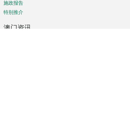
施政报告
特别推介
澳门资讯
天气
交通
公众假期
文娱康体
城市资讯
澳门便览
统计数字
公布告示
新闻