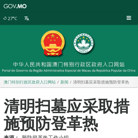
澳
门
特
27°C
别
行
政
区
政
府
入
口
网
站
澳门特别行政区政府入口网站
新闻
清明扫墓应采取措施预防登革热
清明扫墓应采取措
施预防登革热
来源：
预防登革热工作小组