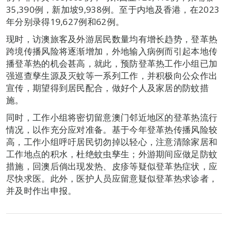
35,390例，新加坡9,938例。至于内地及香港，在2023
年分别录得19,627例和62例。
现时，访澳旅客及外游居民数量均有增长趋势，登革热
跨境传播风险将逐渐增加，外地输入病例而引起本地传
播登革热的机会甚高，就此，预防登革热工作小组已加
强巡查孳生源及灭蚊等一系列工作，并积极向公众作出
宣传，期望得到居民配合，做好个人及家居的防蚊措
施。
同时，工作小组将密切留意澳门邻近地区的登革热流行
情况，以作充分应对准备。基于今年登革热传播风险较
高，工作小组呼吁居民切勿掉以轻心，注意清除家居和
工作地点的积水，杜绝蚊虫孳生；外游期间应做足防蚊
措施，回澳后倘出现发热、皮疹等疑似登革热症状，应
尽快求医。此外，医护人员应留意疑似登革热求诊者，
并及时作出申报。