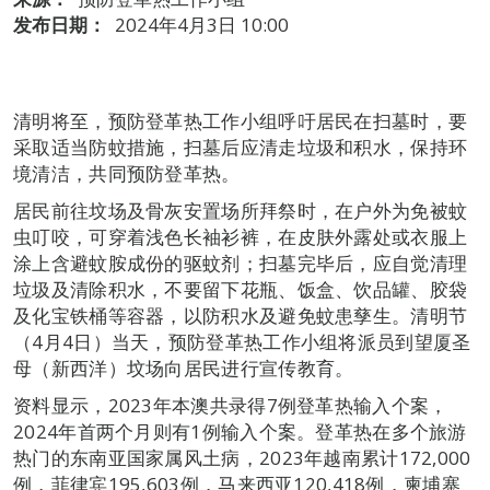
发布日期：
2024年4月3日 10:00
清明将至，预防登革热工作小组呼吁居民在扫墓时，要
采取适当防蚊措施，扫墓后应清走垃圾和积水，保持环
境清洁，共同预防登革热。
居民前往坟场及骨灰安置场所拜祭时，在户外为免被蚊
虫叮咬，可穿着浅色长袖衫裤，在皮肤外露处或衣服上
涂上含避蚊胺成份的驱蚊剂；扫墓完毕后，应自觉清理
垃圾及清除积水，不要留下花瓶、饭盒、饮品罐、胶袋
及化宝铁桶等容器，以防积水及避免蚊患孳生。清明节
（4月4日）当天，预防登革热工作小组将派员到望厦圣
母（新西洋）坟场向居民进行宣传教育。
资料显示，2023年本澳共录得7例登革热输入个案，
2024年首两个月则有1例输入个案。登革热在多个旅游
热门的东南亚国家属风土病，2023年越南累计172,000
例，菲律宾195,603例，马来西亚120,418例，柬埔寨