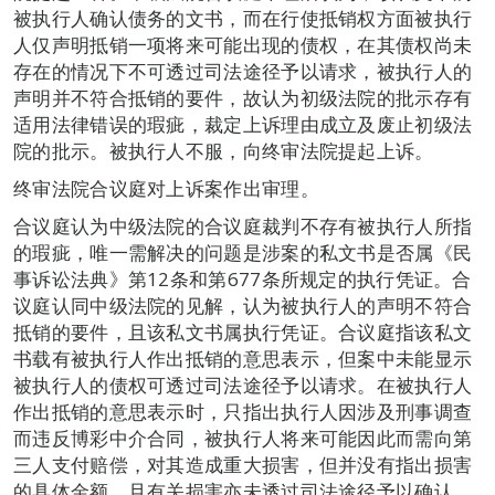
被执行人确认债务的文书，而在行使抵销权方面被执行
人仅声明抵销一项将来可能出现的债权，在其债权尚未
存在的情况下不可透过司法途径予以请求，被执行人的
声明并不符合抵销的要件，故认为初级法院的批示存有
适用法律错误的瑕疵，裁定上诉理由成立及废止初级法
院的批示。被执行人不服，向终审法院提起上诉。
终审法院合议庭对上诉案作出审理。
合议庭认为中级法院的合议庭裁判不存有被执行人所指
的瑕疵，唯一需解决的问题是涉案的私文书是否属《民
事诉讼法典》第12条和第677条所规定的执行凭证。合
议庭认同中级法院的见解，认为被执行人的声明不符合
抵销的要件，且该私文书属执行凭证。合议庭指该私文
书载有被执行人作出抵销的意思表示，但案中未能显示
被执行人的债权可透过司法途径予以请求。在被执行人
作出抵销的意思表示时，只指出执行人因涉及刑事调查
而违反博彩中介合同，被执行人将来可能因此而需向第
三人支付赔偿，对其造成重大损害，但并没有指出损害
的具体金额，且有关损害亦未透过司法途径予以确认，