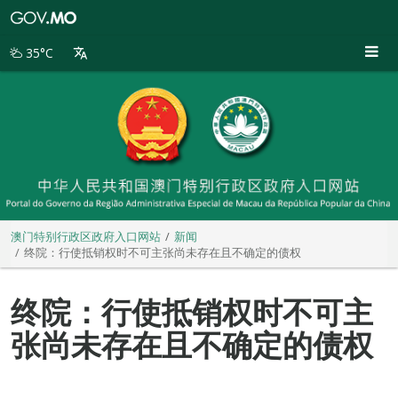
澳
门
特
35°C
别
行
政
区
政
府
入
口
网
站
澳门特别行政区政府入口网站
新闻
终院：行使抵销权时不可主张尚未存在且不确定的债权
终院：行使抵销权时不可主
张尚未存在且不确定的债权