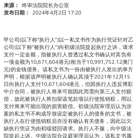
来源：
终审法院院长办公室
发布日期：
2024年4月2日 17:20
甲公司(以下称“执行人”)以一私文书作为执行凭证针对乙
公司(以下称“被执行人”)向初级法院提起执行之诉，请求
支付一定金额，指被执行人曾透过私文书确认对其负有
一项金额为10,671,604港元(相当于10,991,752.12澳门
元)的金钱债务。该私文书为一份由被执行人发出的单方
声明，根据该声明被执行人确认其须于2021年12月15
日向执行人支付10,671,604港元，但因执行人违反博彩
中介合同，被执行人将来可能因此而需向第三人支付赔
偿，故此被执行人将扣留该笔款项以行使抵销权，用以
支付将来可能出现的损害赔偿。初级法院审理后认为涉
案的私文书不构成导致设定被执行人的债务的文书，被
执行人在行使抵销权后亦没有确认有关债务，因此以欠
缺执行凭证为由初端驳回请求。执行人不服，向中级法
院提起上诉。中级法院合议庭审理后认为，该私文书属