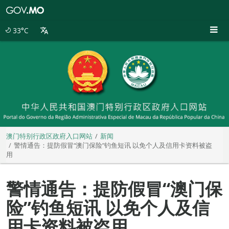
澳
门
特
33°C
别
行
政
区
政
府
入
口
网
站
澳门特别行政区政府入口网站
新闻
警情通告：提防假冒“澳门保险”钓鱼短讯 以免个人及信用卡资料被盗
用
警情通告：提防假冒“澳门保
险”钓鱼短讯 以免个人及信
用卡资料被盗用