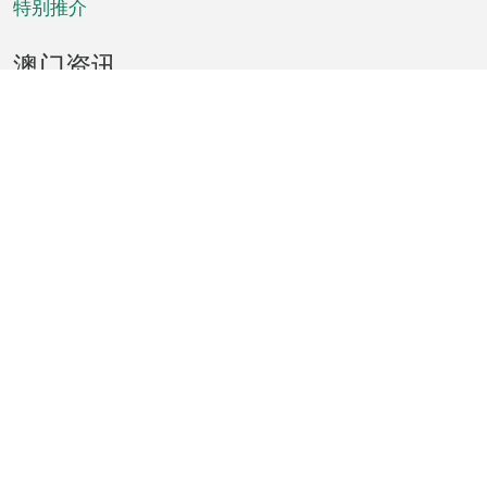
特别推介
澳门资讯
天气
交通
公众假期
文娱康体
城市资讯
澳门便览
统计数字
公布告示
新闻
短片