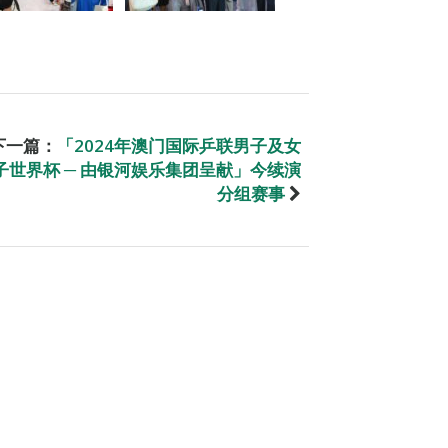
下一篇：
「2024年澳门国际乒联男子及女
子世界杯 ─ 由银河娱乐集团呈献」今续演
分组赛事