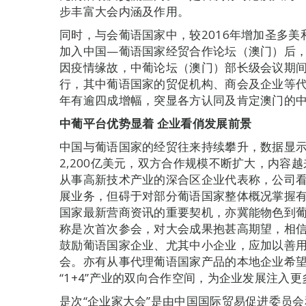
步丰富大会内涵及作用。
同时，与会葡语国家中，较2016年增加圣多
加入中国—葡语国家经贸合作论坛（澳门）后
因疫情缘故，中葡论坛（澳门）部长级会议期间
行，其中葡语国家的贸促机构、商会及企业等代
年有逾四成增幅，突显各方认同及肯定澳门的
中葡平台优势显着
企业看俏发展前景
中国与葡语国家的经贸往来持续攀升，数据显示
2,200亿美元，双方合作规模不断扩大，内容
从事高新技术产业的深合区企业代表称，公司
展业务，但碍于对部分葡语国家整体概况掌握有
国家最新营商资讯的重要契机，亦冀能物色到
称是次首次参会，对大会成果抱甚高期望，相
鼓励葡语国家企业、尤其中小企业，应加以善
会。亦有从事代理葡语国家产品的本地企业希
“1+4”产业的双向合作空间，为企业发展注入
是次“企业家大会”是由中国国际贸易促进委员