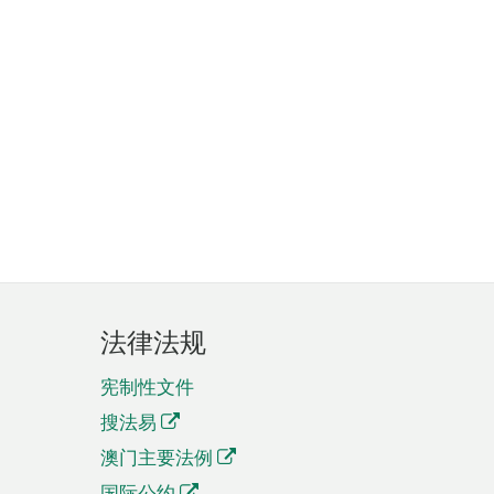
法律法规
宪制性文件
搜法易
澳门主要法例
国际公约