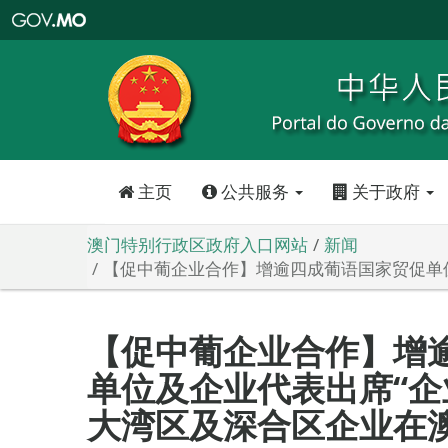
澳
门
特
别
行
政
区
政
府
入
口
网
站
主页
公共服务
关于政府
澳门特别行政区政府入口网站
新闻
【促中葡企业合作】增逾四成葡语国家贸促单
【促中葡企业合作】增
单位及企业代表出席“企
大湾区及深合区企业在