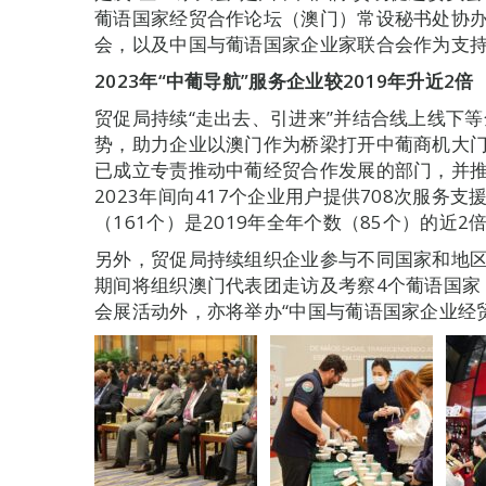
葡语国家经贸合作论坛（澳门）常设秘书处协办
会，以及中国与葡语国家企业家联合会作为支
2023
年“中葡导航”服务企业较
2019
年升近
2
倍
贸促局持续“走出去、引进来”并结合线上线下等
势，助力企业以澳门作为桥梁打开中葡商机大
已成立专责推动中葡经贸合作发展的部门，并推出
2023年间向417个企业用户提供708次服务支
（161个）是2019年全年个数（85个）的近
另外，贸促局持续组织企业参与不同国家和地区
期间将组织澳门代表团走访及考察4个葡语国家
会展活动外，亦将举办“中国与葡语国家企业经