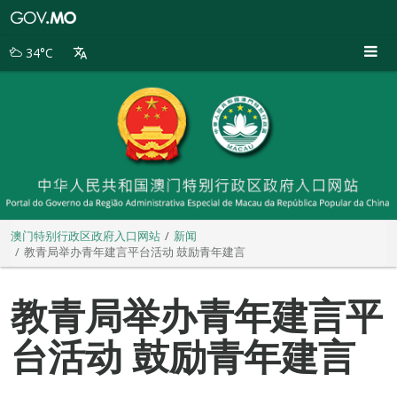
澳
门
特
34°C
别
行
政
区
政
府
入
口
网
站
澳门特别行政区政府入口网站
新闻
教青局举办青年建言平台活动 鼓励青年建言
教青局举办青年建言平
台活动 鼓励青年建言