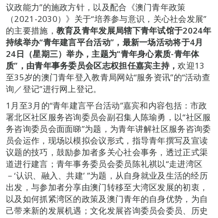
议政能力”的施政方针，以及配合《澳门青年政策
（2021-2030）》关于“培养参与意识，关心社会发展”
的主要措施，
教育及青年发展局辖下青年试馆于
2024
年
持续举办
“
青年建言平台活动
”
，最新一场活动将于
4
月
24
日（星期三）举办，主题为
“
青年身心素质
-
青年体
质
”
，由青年事务委员会区志权担任嘉宾主持，
欢迎13
至35岁的澳门青年登入教青局网站“服务资讯”的“活动查
询／登记”进行网上登记。
1月至3月的“青年建言平台活动”嘉宾和内容包括：市政
署北区社区服务咨询委员会副召集人陈瑜勇，以“社区服
务咨询委员会面面睇”为题，为青年讲解社区服务咨询委
员会运作，现场以模拟会议形式，指导青年撰写及宣读
议题的技巧，鼓励参加者多关心社会事务，透过正式渠
道进行建言；青年事务委员会委员陈礼祺以“走进湾区
－‘认识、融入、共建’ ”为题，从自身就业及生活的经历
出发，与参加者分享由澳门转移至大湾区发展的初衷，
以及如何抓紧湾区的政策及澳门青年的自身优势，为自
己带来新的发展机遇；文化发展咨询委员会委员、历史