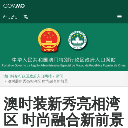
澳
门
特
32°C
别
行
政
区
政
府
入
口
网
站
澳门特别行政区政府入口网站
新闻
澳时装新秀亮相湾区 时尚融合新前景
澳时装新秀亮相湾
区 时尚融合新前景