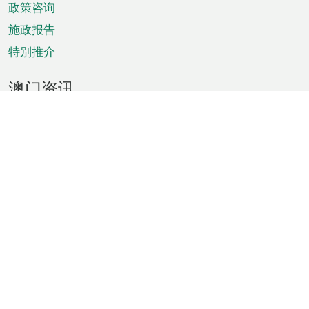
政策咨询
施政报告
特别推介
澳门资讯
天气
交通
公众假期
文娱康体
城市资讯
澳门便览
统计数字
公布告示