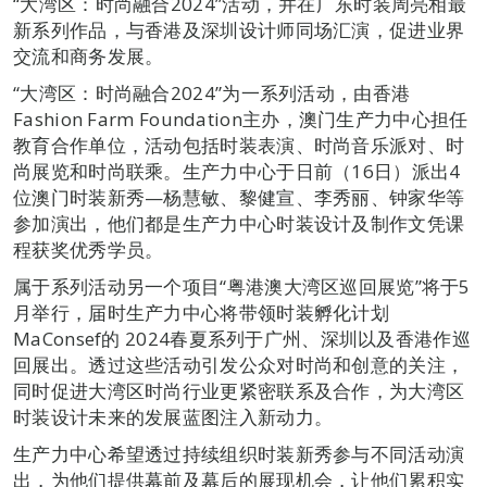
“大湾区：时尚融合2024”活动，并在广东时装周亮相最
新系列作品，与香港及深圳设计师同场汇演，促进业界
交流和商务发展。
“大湾区：时尚融合2024”为一系列活动，由香港
Fashion Farm Foundation主办，澳门生产力中心担任
教育合作单位，活动包括时装表演、时尚音乐派对、时
尚展览和时尚联乘。生产力中心于日前（16日）派出4
位澳门时装新秀—杨慧敏、黎健宣、李秀丽、钟家华等
参加演出，他们都是生产力中心时装设计及制作文凭课
程获奖优秀学员。
属于系列活动另一个项目“粤港澳大湾区巡回展览”将于5
月举行，届时生产力中心将带领时装孵化计划
MaConsef的 2024春夏系列于广州、深圳以及香港作巡
回展出。透过这些活动引发公众对时尚和创意的关注，
同时促进大湾区时尚行业更紧密联系及合作，为大湾区
时装设计未来的发展蓝图注入新动力。
生产力中心希望透过持续组织时装新秀参与不同活动演
出，为他们提供幕前及幕后的展现机会，让他们累积实