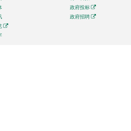
体
政府投标
讯
政府招聘
览
字
及贸易
相关连结
资
手机应用程序目录
贸会展
社交媒体目录
商机和服务
专题网站目录
讯
RSS订阅目录
权
表格下载
政公职局