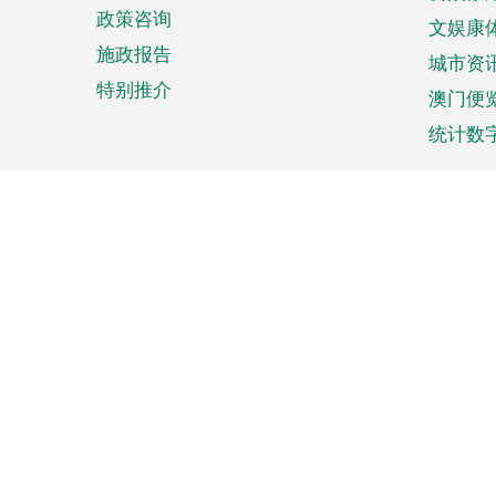
政策咨询
文娱康
施政报告
城市资
特别推介
澳门便
统计数
来澳旅游
商务
计划行程
贸易投
观光
澳门经
娱乐休闲
中小企
购物
市场资
节日盛事
知识产
网
网
页
使用条款
私隐声明
协调机构：澳门特别行政区行
站
脚