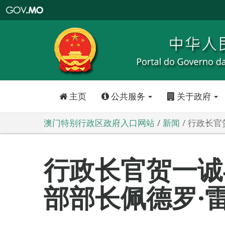
澳
门
特
别
行
政
区
政
府
入
口
网
站
主页
公共服务
关于政府
澳门特别行政区政府入口网站
新闻
行政长官
行政长官贺一诚
部部长佩德罗·