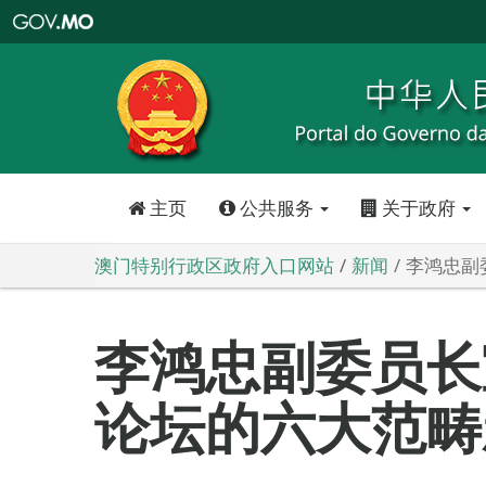
澳
门
特
别
行
政
区
政
府
入
口
网
站
主页
公共服务
关于政府
澳门特别行政区政府入口网站
新闻
李鸿忠副
李鸿忠副委员长
论坛的六大范畴