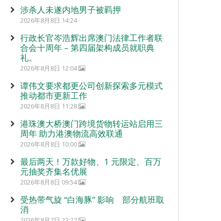
涉杀人未遂内地男子被羁押
2026年8月8日 14:24
行政长官岑浩辉出席澳门法律工作者联
合会十周年 – 第四届架构成员就职典
礼。
2026年8月8日 12:04
谭伟文要求都更公司创新探索多元模式
推动都市更新工作
2026年8月8日 11:28
港珠澳大桥澳门跨境货物转运站启用三
周年 助力港澳物流高效联通
2026年8月8日 10:00
最后两天！万款好物、1 元限定、百万
元抽奖齐集名优展
2026年8月8日 09:54
受热带气旋 “白海豚” 影响 部分航班取
消
2026年8月7日 22:27