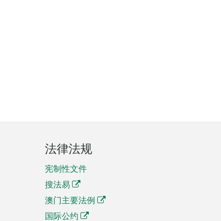
法律法规
宪制性文件
搜法易
澳门主要法例
国际公约