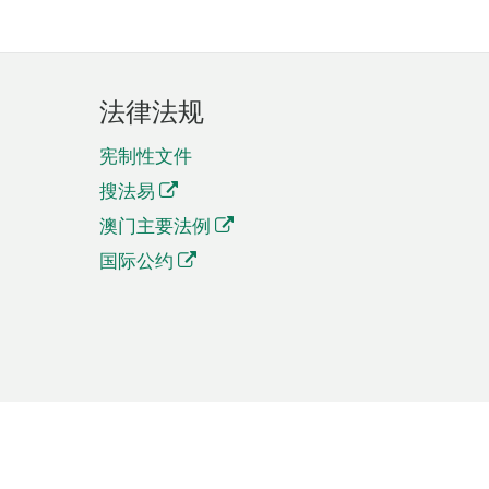
法律法规
宪制性文件
搜法易
澳门主要法例
国际公约