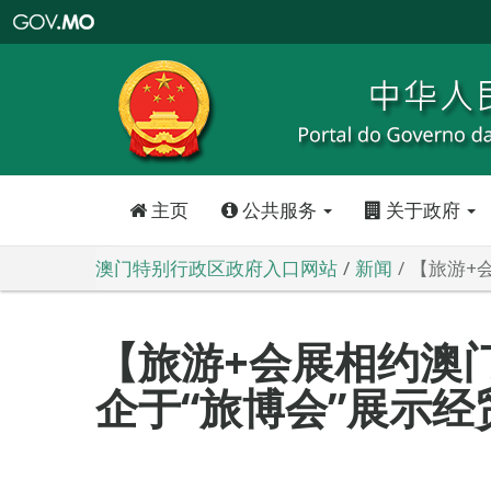
澳
门
特
别
行
政
区
政
府
入
口
网
站
主页
公共服务
关于政府
澳门特别行政区政府入口网站
新闻
【旅游+
【旅游+会展相约澳
企于“旅博会”展示