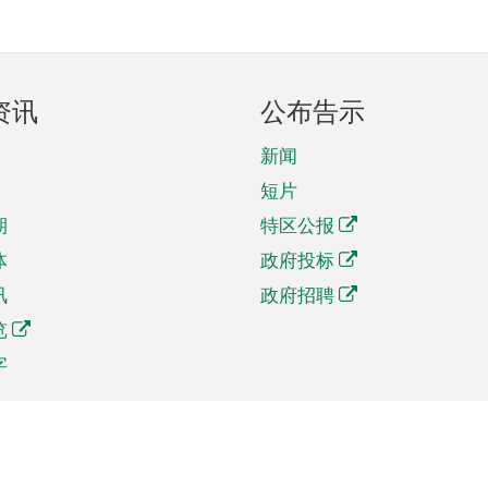
资讯
公布告示
新闻
短片
期
特区公报
体
政府投标
讯
政府招聘
览
字
及贸易
相关连结
资
手机应用程序目录