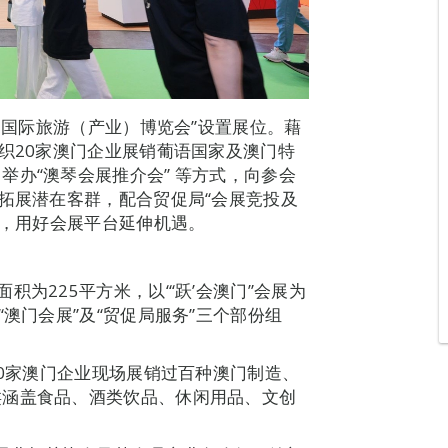
澳门国际旅游（产业）博览会”设置展位。藉
织20家澳门企业展销葡语国家及澳门特
举办“澳琴会展推介会” 等方式，向参会
以拓展潜在客群，配合贸促局“会展竞投及
门，用好会展平台延伸机遇。
为225平方米，以“‘跃’会澳门”会展为
澳门会展”及“贸促局服务”三个部份组
20家澳门企业现场展销过百种澳门制造、
类涵盖食品、酒类饮品、休闲用品、文创