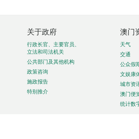
页
关于政府
澳门
脚
菜
行政长官、主要官员、
天气
立法和司法机关
单
交通
公共部门及其他机构
公众假
政策咨询
文娱康
施政报告
城市资
特别推介
澳门便
统计数
来澳旅游
商务
计划行程
贸易投