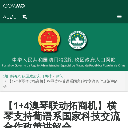
澳
门
特
32°C
别
行
政
区
政
府
入
口
网
站
澳门特别行政区政府入口网站
新闻
【1+4澳琴联动拓商机】横琴支持葡语系国家科技交流合作政策讲解
会
【1+4澳琴联动拓商机】横
琴支持葡语系国家科技交流
合作政策讲解会