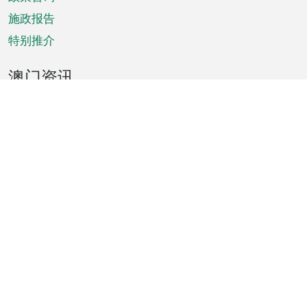
施政报告
特别推介
澳门资讯
天气
交通
公众假期
文娱康体
城市资讯
澳门便览
统计数字
公布告示
新闻