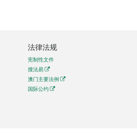
法律法规
宪制性文件
搜法易
澳门主要法例
国际公约