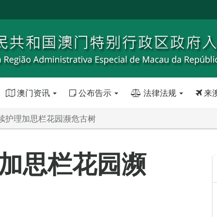
澳门资讯
公布告示
法律法规
来
续护理加思栏花园濒危古树
加思栏花园濒