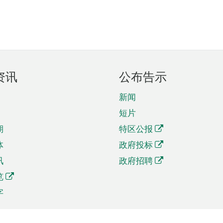
资讯
公布告示
新闻
短片
期
特区公报
体
政府投标
讯
政府招聘
览
字
及贸易
相关连结