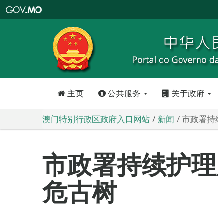
澳
门
特
别
行
政
区
政
府
入
口
网
站
主页
公共服务
关于政府
澳门特别行政区政府入口网站
新闻
市政署持
市政署持续护理
危古树