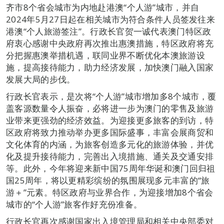
齐市8个省会城市为内地赴港澳“个人游”城市，并自
2024年5月27日起在相关城市为符合条件人员签发往来
港澳“个人旅游签注”。行政长官贺一诚代表澳门特区政
府衷心感谢中央政府再次推出惠澳措施，特区政府将充
分把握惠澳举措机遇，联同业界不断优化本澳旅游设
施，提高接待能力，助力经济发展，加快澳门融入国家
发展大局的步伐。
行政长官表示，是次将“个人游”城市增加多8个城市，覆
盖客源数量令人振奋，必将进一步为澳门的零售及旅游
业带来更强劲的经济效益。为迎接更多旅客的到访，特
区政府将致力推动举办更多国际盛事，丰富会展商贸和
文化体育的内涵，为旅客创造多元化的旅游体验，并优
化及提升接待能力，完善出入境措施、通关及交通安排
等。此外，今年将迎来新中国75周年华诞和澳门回归祖
国25周年，将以更精彩缤纷的氛围展现多元丰富的“旅
游＋”元素。特区政府与业界合作，为迎接增加8个省会
城市的“个人游”旅客作好充份准备。
行政长官再次感谢国家出入境管理局和相关中央部委对