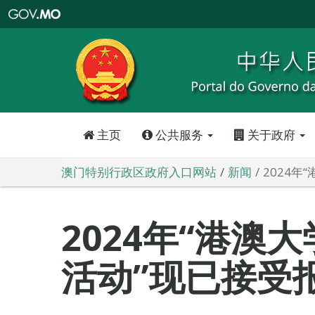
澳
门
特
别
行
政
区
政
府
入
口
网
站
主页
公共服务
关于政府
澳门特别行政区政府入口网站
新闻
2024
2024年“港澳
活动”现已接受