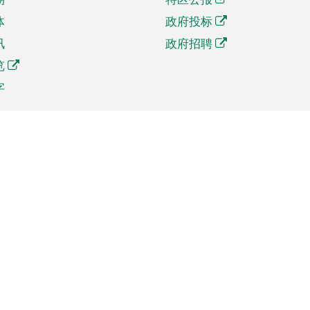
体
政府投标
讯
政府招聘
览
字
及贸易
相关连结
资
手机应用程序目录
贸会展
社交媒体目录
商机和服务
专题网站目录
讯
RSS订阅目录
权
表格下载
政公职局