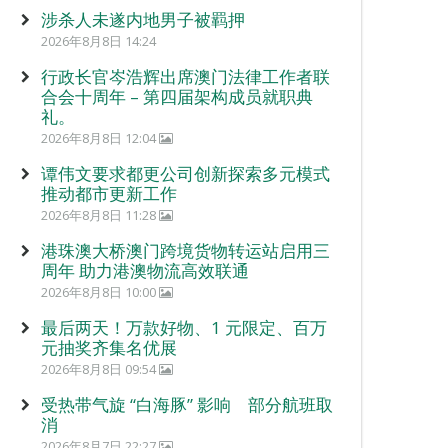
涉杀人未遂内地男子被羁押
2026年8月8日 14:24
行政长官岑浩辉出席澳门法律工作者联
合会十周年 – 第四届架构成员就职典
礼。
2026年8月8日 12:04
谭伟文要求都更公司创新探索多元模式
推动都市更新工作
2026年8月8日 11:28
港珠澳大桥澳门跨境货物转运站启用三
周年 助力港澳物流高效联通
2026年8月8日 10:00
最后两天！万款好物、1 元限定、百万
元抽奖齐集名优展
2026年8月8日 09:54
受热带气旋 “白海豚” 影响 部分航班取
消
2026年8月7日 22:27