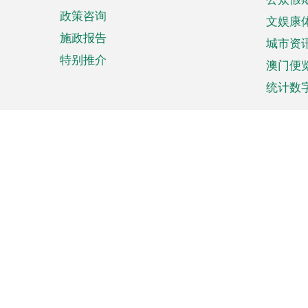
政策咨询
文娱康
施政报告
城市资
特别推介
澳门便
统计数
来澳旅游
商务
计划行程
贸易投
观光
澳门经
娱乐休闲
中小企
购物
市场资
节日盛事
知识产
网
网
页
使用条款
私隐声明
协调机构：澳门特别行政区行
站
脚