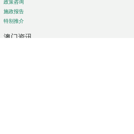
政策咨询
施政报告
特别推介
澳门资讯
天气
交通
公众假期
文娱康体
城市资讯
澳门便览
统计数字
公布告示