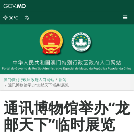
澳
门
特
30°C
别
行
政
区
政
府
入
口
网
站
澳门特别行政区政府入口网站
新闻
通讯博物馆举办“龙邮天下”临时展览
通讯博物馆举办“龙
邮天下”临时展览