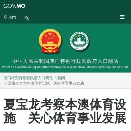
澳
门
特
33°C
别
行
政
区
政
府
入
口
网
站
澳门特别行政区政府入口网站
新闻
夏宝龙考察本澳体育设施 关心体育事业发展
夏宝龙考察本澳体育设
施 关心体育事业发展