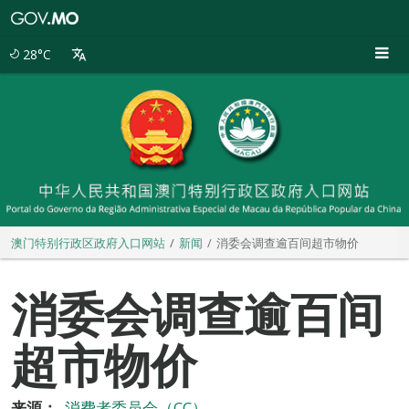
澳
门
特
28°C
别
行
政
区
政
府
入
口
网
站
澳门特别行政区政府入口网站
新闻
消委会调查逾百间超市物价
消委会调查逾百间
超市物价
来源：
消费者委员会（CC）