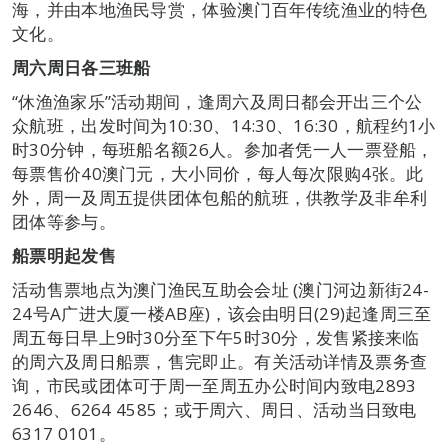
海，并由本地渔民导赏，体验澳门百年传统渔业的特色
文化。
周六周日各三班船
“休渔渔家乐”活动期间，逢周六及周日都会开出三个公
众航班，出发时间为10:30、14:30、16:30，航程约1小
时30分钟，每班船名额26人。参加者凭一人一票登船，
每票售价40澳门元，大小同价，每人每次限购4张。此
外，周一及周五提供团体包船的航班，供教学及非牟利
团体等参与。
船票明起发售
活动售票地点为澳门渔民互助会会址 (澳门河边新街24-
24号A广进大厦一楼AB座)，该会由明日(29)起逢周三至
周五每日早上9时30分至下午5时30分，发售紧接来临
的周六及周日船票，售完即止。有关活动详情及票务查
询，市民或团体可于周一至周五办公时间内致电2893
2646、6264 4585；或于周六、周日、活动当日致电
6317 0101。