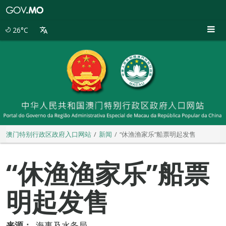
澳
门
特
26°C
别
行
政
区
政
府
入
口
网
站
澳门特别行政区政府入口网站
新闻
“休渔渔家乐”船票明起发售
“休渔渔家乐”船票
明起发售
来源：
海事及水务局