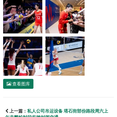
查看图库
上一篇：
私人公司吊运设备 塔石街部份路段周六上