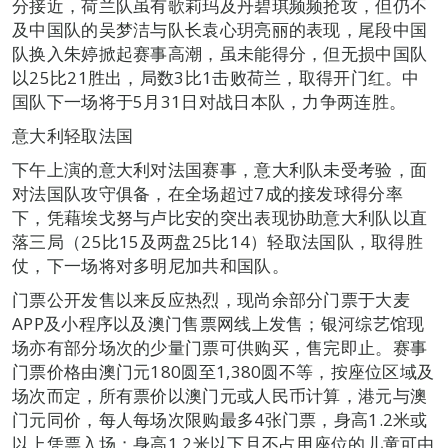
分接近，荷兰队虽有歌莉玛及丹碧琪频频抢攻，但仍不
及中国队的吴梦洁与队长袁心玥亮丽的表现，尾段中国
队换入朱婷掀起赛事高潮，虽未能得分，但无损中国队
以25比21胜出，局数3比1击败荷兰，取得开门红。中
国队下一场将于5月31日对战日本队，力争两连胜。
意大利轻取法国
下午上演的意大利对法国赛事，意大利队未受考验，面
对法国队攻守俱备，在全场超过7成的接发球得分率
下，凭藉埃戈努与卢比安的突出表现协助意大利队以直
落三局（25比15及两盘25比14）轻取法国队，取得胜
仗，下一场将对多明尼加共和国队。
门票公开发售以来反应热烈，现尚余部分门票于大麦
APP及小程序以及澳门售票网线上发售；银河综艺馆现
场亦有部分场次的少量门票可供购买，售完即止。赛事
门票价格由澳门元180圆至1,380圆不等，按座位区域及
场次而定，所有票价以澳门元或人民币计算，港元与澳
门元同价，每人每场次限购最多4张门票，身高1.2米或
以上凭票入场；身高1.2米以下且不占用座位的儿童可由