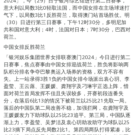
2024」，今（29）日于银河综艺馆进行第二日赛事，
意大利以局数3比0轻取法国，而中国女排在主场球迷打
气下，以局数3比1反胜荷兰，取得澳门站首场胜仗。明
（30）日进行第三日赛事，下午12时30分，多明尼加
共和国对意大利；4时，法国对日本；7时30分，巴西对
荷兰。
中国女排反胜荷兰
「银河娱乐集团世界女排联赛澳门2024」今日进行第二
日赛事，焦点赛事由中国女排迎战荷兰，胜负将影响两
队积分排名争夺巴黎奥运入场券的资格，双方不容有
失。上一站录得3胜1负的中国女排今场派出袁心玥、李
盈莹、王云蕗、王媛媛、龚翔宇及刁琳宇正选上阵，惜
面对荷兰首局发挥不佳且失误较多，开赛初段连番失
分，在落后6比13的情况下被荷兰以25比21先取一局。
落后的中国队第二局改善不稳，加强拦网，在龚翔宇及
王媛媛发力下助球队以25比23追平。第三局，中国队逐
渐上力，李盈莹、吴梦洁及袁心玥助攻助守为球队以25
比23摘下局点反先局数2比1。第四局两队打得紧凑，比