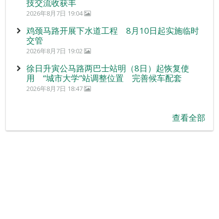
技交流收获丰
2026年8月7日 19:04
鸡颈马路开展下水道工程 8月10日起实施临时
交管
2026年8月7日 19:02
徐日升寅公马路两巴士站明（8日）起恢复使
用 “城市大学”站调整位置 完善候车配套
2026年8月7日 18:47
查看全部