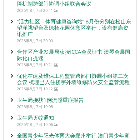
障机制跨部门协调小组联合会议
2026年8月7日 20:41
“活力社区 – 体育健康咨询站” 8月份分别在松山东
望洋眺望台及绿杨花园休憩区举行，设有健康资
讯推广
2026年8月7日 20:00
合作区产业发展局获授ICCA会员证书 澳琴会展国
际化再提速
2026年8月7日 19:21
优化在建及维保工程监管跨部门协调小组第二次
会议 梳理已入住楼宇外墙维修防火安全监管流程
2026年8月7日 19:12
卫生局接获1例流感重症报告
2026年8月7日 19:08
卫生局灭蚊通知
2026年8月7日 19:06
全国青少年阳光体育大会郑州举行 澳门青少年竞