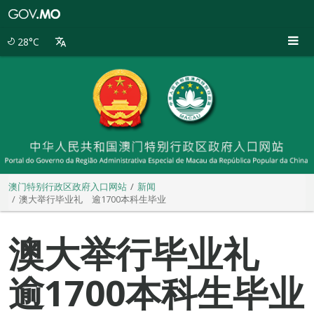
澳
门
特
28°C
别
行
政
区
政
府
入
口
网
站
澳门特别行政区政府入口网站
新闻
澳大举行毕业礼 逾1700本科生毕业
澳大举行毕业礼
逾1700本科生毕业