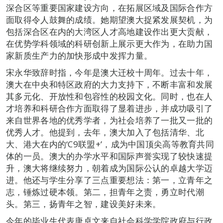
深合区等重要国家建设方向，在拓展区域及国际合作方
面取得令人鼓舞的成绩。她期望澳大捉紧发展契机，为
包括深合区在内的大湾区人才高地建设作出更大贡献，
在优势学科领域的科研创新上展示更大作为，在助力国
家新质生产力的加快形成中发挥力量。
宋永华致辞时指，今年是澳大迁校十周年。过去十年，
澳大在中央和特区政府的大力支持下，不断丰富和发展
其多元化、开放性和包容性的校园文化。同时，也在人
才培养和科研合作方面取得了显着进步，并成功吸引了
来自世界各地的优秀学者，为社会培养了一批又一批的
优秀人才。他提到，去年，澳大加入了包括清华、北
大、港大在内的‘C9联盟+’，成为中国顶尖高等教育共同
体的一员。澳大的办学水平和国际声誉实现了较快速提
升，澳大将继续努力，朝着成为国际公认的卓越大学迈
进。他还与学生分享了三点重要想法：第一，立青年之
志，锤炼过硬本领。第二，担青年之责，勇立时代潮
头。第三，扬青年之智，建设美好未来。
今年的毕业生代表唐卓文来自社会科学学院政府与行政