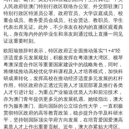
人民政府驻澳门特别行政区联络办公室、外交部驻澳门
特别行政区特派员公署、政府官员、大学议庭成员、校
董会成员、教务委员会成员、社会贤达、教职员、学生
代表出席见证。此外，不少亲友在校内的直播区观看典
礼，身在海内外的毕业生和亲友则通过线上直播一同见
证这重要时刻。
欧阳瑜致辞时表示，特区政府正全面推动落实“1+4”经
济适度多元发展规划，积极发挥在粤港澳大湾区、横琴
粤澳深度合作区等重要国家建设中的战略角色，同时，
将继续推动高校优化学科课程及人才培养模式，加快科
研成果转化，发挥高校在推动经济适度多元发展的杠杆
作用。特区政府亦正透过完善人才顶层部署及推行各类
人才引进计划，为重点产业输送优质人力和前沿技术，
亦为澳门青年提供更多元的发展机遇。她续指出，澳大
作为服务澳门、面向国际的公立综合性大学，一直积极
贯彻特区政府的高等教育政策，稳步提升办学及科研水
平，坚持朝国际顶尖学府方向发展，在培育爱国爱澳高
素质人才上作出重要贡献。近年，澳大亦紧贴大湾区、