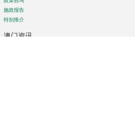
政策咨询
施政报告
特别推介
澳门资讯
天气
交通
公众假期
文娱康体
城市资讯
澳门便览
统计数字
公布告示
新闻