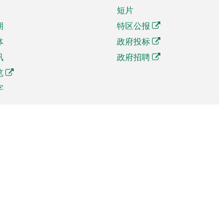
短片
期
特区公报
体
政府投标
讯
政府招聘
览
字
及贸易
相关连结
资
手机应用程序目录
贸会展
社交媒体目录
商机和服务
专题网站目录
讯
RSS订阅目录
权
表格下载