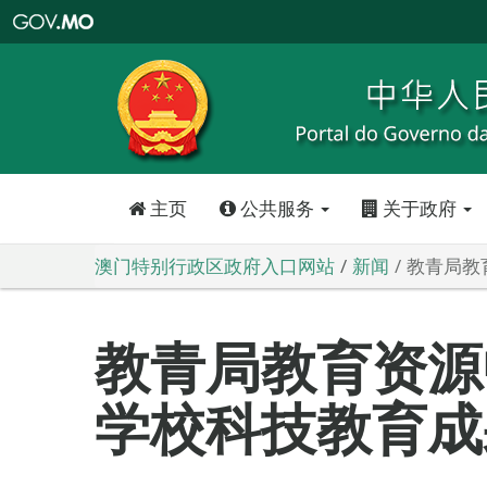
澳
门
特
别
行
政
区
政
府
入
口
网
站
主页
公共服务
关于政府
澳门特别行政区政府入口网站
新闻
教青局教
教青局教育资源
学校科技教育成