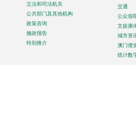
立法和司法机关
单
交通
公共部门及其他机构
公众假
政策咨询
文娱康
施政报告
城市资
特别推介
澳门便
统计数
来澳旅游
商务
计划行程
贸易投
观光
澳门经
娱乐休闲
中小企
购物
市场资
节日盛事
知识产