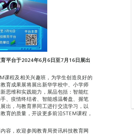
教育平台于
2024
年
6
月
6
日至
7
月
16
日展出
EM课程及相关兴趣班，为学生创造良好的
技教育成果展将展出新华学校中、小学师
创新思维和实践能力，展品包括：智能红
助手、疫情终结者、智能感温餐盘、握笔
次展出，与教育界同工进行交流学习，以
教育的质量，开设更多前沿STEM课程，
享内容，欢迎参阅教青局资讯科技教育网