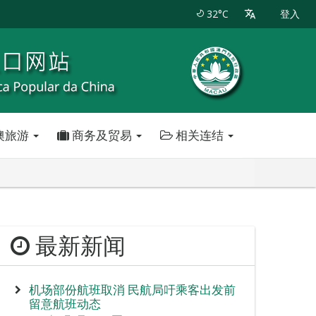
32°C
登入
澳旅游
商务及贸易
相关连结
最新新闻
机场部份航班取消 民航局吁乘客出发前
留意航班动态