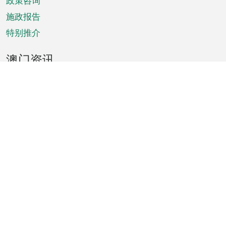
政策咨询
施政报告
特别推介
澳门资讯
天气
交通
公众假期
文娱康体
城市资讯
澳门便览
统计数字
公布告示
新闻