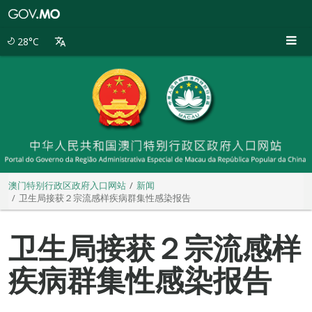
澳
门
特
28°C
别
行
政
区
政
府
入
口
网
站
澳门特别行政区政府入口网站
新闻
卫生局接获２宗流感样疾病群集性感染报告
卫生局接获２宗流感样
疾病群集性感染报告