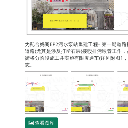
为配合妈阁EP2污水泵站重建工程– 第一期道
道路(尤其是涉及打凿石层)接驳排污喉管工作，故
街将分阶段施工并实施有限度通车(详见附图1，
志。
查看图库