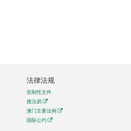
法律法规
宪制性文件
搜法易
澳门主要法例
国际公约