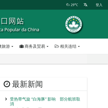
29°C
登入
澳旅游
商务及贸易
相关连结
最新新闻
受热带气旋 “白海豚” 影响 部分航班取
消