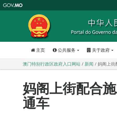
澳
门
特
别
行
政
区
政
府
入
口
网
站
主页
公共服务
关于政府
澳门特别行政区政府入口网站
新闻
妈阁上街
妈阁上街配合施
通车