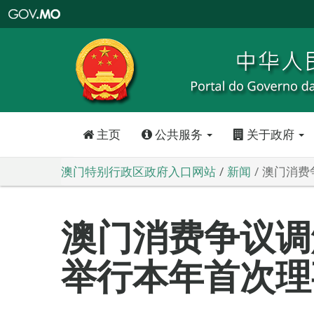
澳
门
特
别
行
政
区
政
府
入
口
网
站
主页
公共服务
关于政府
澳门特别行政区政府入口网站
新闻
澳门消费
澳门消费争议调
举行本年首次理