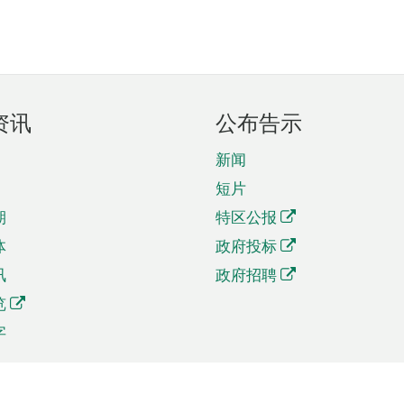
资讯
公布告示
新闻
短片
期
特区公报
体
政府投标
讯
政府招聘
览
字
及贸易
相关连结