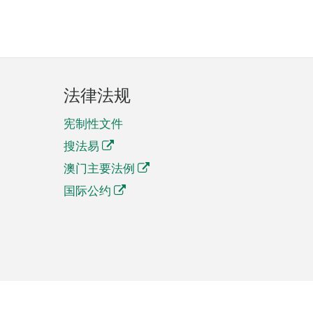
法律法规
宪制性文件
搜法易
澳门主要法例
国际公约