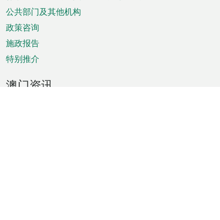
单
公共部门及其他机构
政策咨询
施政报告
特别推介
澳门资讯
天气
交通
公众假期
文娱康体
城市资讯
澳门便览
统计数字