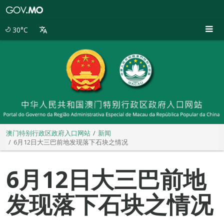
澳
门
特
30°C
别
行
政
区
政
府
入
口
网
站
澳门特别行政区政府入口网站
新闻
6月12日大三巴前地发现落下石块之情况
6月12日大三巴前地
发现落下石块之情况