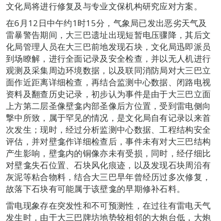
文化局将进行修复及与专业文保机构研究应对方案。
在6月12日中午约1时15分，气象局已发出恶劣天气及
雷暴警告期间，大三巴遗址出现短暂电压骤降，其后文
化局管理人员在大三巴前地发现石块，文化局迅即派员
到场瞭解，进行全面记录及安全检查，并以无人机进行
观测及采集周边环境数据，以及联同消防局对大三巴立
面作近距离详细检查，再结合监测中心数据、闭路电视
资料及翻查历史记录，初步认为事件是由于大三巴立面
上方第二层圣像壁龛内部圣像后方位置，受到雷电侧向
撃中所致，属于罕见的情况，是文化局自有记录以来首
次发生；现时，经过分析监测中心数据、工程结构安全
评估，并对壁龛作详细检查后，事件未有对大三巴结构
产生影响，壁龛内的铜像亦未有受损，同时，经仔细比
对壁龛失石位置、石块风化痕迹，以及发现石块周沿有
灰泥等粘合物料，结合大三巴早年曾经历过多次修复，
故落下石块有可能属于该壁龛的早期修补石料。
雷电现象存在突发性和不可预测性，在过往有雷电天气
发生时，由于大三巴牌坊地势较相邻的大炮台低，大炮