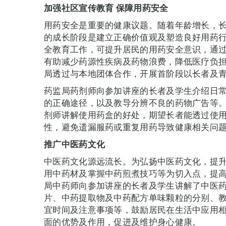
加强社区宣传教育
保障用药安全
用药安全是重要的健康议题。随着年龄增长，
的成长阶段是建立正确价值观及塑造良好用药
全教育工作，可提升居民的用药安全意识，通
有助减少药源性疾病及药物浪费，降低医疗负
局透过与本地团体合作，开展首阶段以长者及
药监局药剂师向参加讲座的长者及学生介绍日
的正确途径，以及教导分辨不良的药物广告等
剂师讲解使用药盒的好处，期望长者能透过使
性，避免遗漏服药或重复用药导致健康相关问
推广中医药文化
中医药文化源远流长。为弘扬中医药文化，提
用中药材及掌握中药煎煮技巧等为切入点，提
局中药师向参加讲座的长者及学生讲解了中医
片、中药提取物及中药配方单味颗粒的分别、
宜时间及注意事项等，鼓励居民在生活中应用
面的优势及作用，促进及维护身心健康。