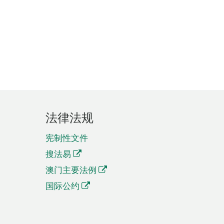
法律法规
宪制性文件
搜法易
澳门主要法例
国际公约