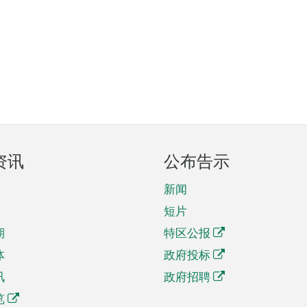
资讯
公布告示
新闻
短片
期
特区公报
体
政府投标
讯
政府招聘
览