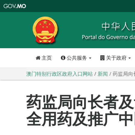
澳
门
特
别
行
政
区
政
府
入
口
网
站
主页
公共服务
关于政府
澳门特别行政区政府入口网站
新闻
药监局向
药监局向长者及
全用药及推广中