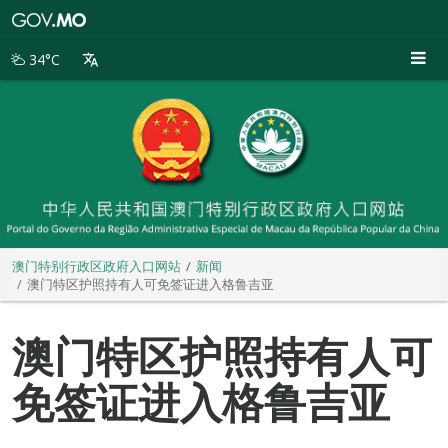
澳
门
特
34°C
别
行
政
区
政
府
入
口
网
站
澳门特别行政区政府入口网站
新闻
澳门特区护照持有人可免签证进入格鲁吉亚
澳门特区护照持有人可
免签证进入格鲁吉亚