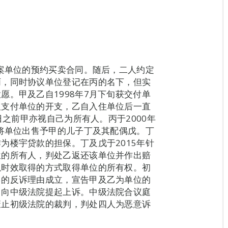
涉案单位的预约买卖合同。随后，二人约定
丙，同时协议单位登记在丙的名下，但实
愿。甲及乙自1998年7月下旬获交付单
及支付单位的开支，乙自入住单位后一直
日之前甲亦视自己为所有人。丙于2000年
年将单位出售予甲的儿子丁及其配偶戊。丁
为楼宇贷款的担保。丁及戊于2015年针
位的所有人，判处乙返还该单位并作出赔
以时效取得的方式取得单位的所有权。初
乙的反诉理由成立，宣告甲及乙为单位的
，向中级法院提起上诉。中级法院合议庭
废止初级法院的裁判，判处四人为恶意诉
。