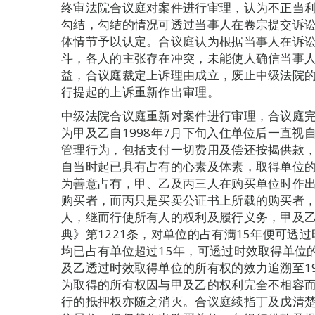
终审法院合议庭对案件进行审理，认为不正当
勾结，勾结的情况可透过当事人在卷宗提交诉
体情节予以认定。合议庭认为根据当事人在诉
斗，各人的主张存在冲突，未能使人确信当事
益，合议庭裁定上诉理由成立，废止中级法院
行提起的上诉重新作出审理。
中级法院合议庭重新对案件进行审理，合议庭
为甲及乙自1998年7月下旬入住单位后一直
管理行为，包括支付一切费用及偿还按揭供款
自当时起已具有占有的心素及体素，取得单位
为善意占有，甲、乙及丙三人在购买单位时作
购买者，而丙只是买卖公证书上所载的购买者
人，继而行使所有人的权利及履行义务，甲及
典》第1221条，对单位的占有满15年便可透
均已占有单位超过15年，可透过时效取得单位的
及乙透过时效取得单位的所有权的效力追溯至19
为取得的所有权因与甲及乙的权利完全不相容
行的抵押权亦随之消灭。合议庭续指丁及戊清