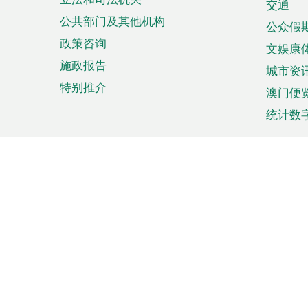
单
交通
公共部门及其他机构
公众假
政策咨询
文娱康
施政报告
城市资
特别推介
澳门便
统计数
来澳旅游
商务
计划行程
贸易投
观光
澳门经
娱乐休闲
中小企
购物
市场资
节日盛事
知识产