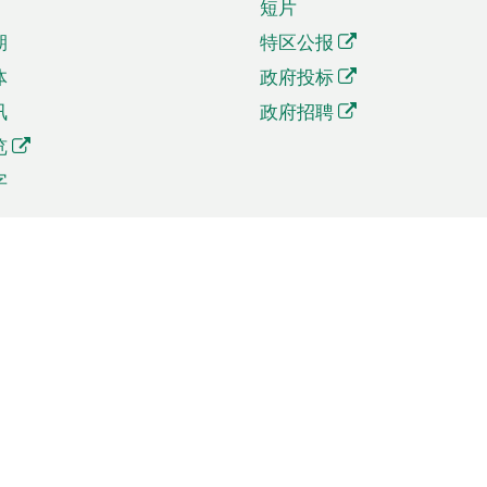
短片
期
特区公报
体
政府投标
讯
政府招聘
览
字
及贸易
相关连结
资
手机应用程序目录
贸会展
社交媒体目录
商机和服务
专题网站目录
讯
RSS订阅目录
权
表格下载