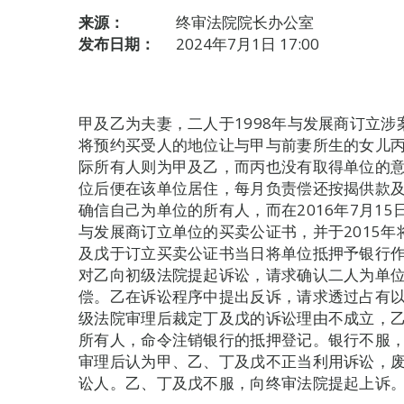
来源：
终审法院院长办公室
发布日期：
2024年7月1日 17:00
甲及乙为夫妻，二人于1998年与发展商订立
将预约买受人的地位让与甲与前妻所生的女儿
际所有人则为甲及乙，而丙也没有取得单位的意
位后便在该单位居住，每月负责偿还按揭供款
确信自己为单位的所有人，而在2016年7月15
与发展商订立单位的买卖公证书，并于2015
及戊于订立买卖公证书当日将单位抵押予银行作
对乙向初级法院提起诉讼，请求确认二人为单
偿。乙在诉讼程序中提出反诉，请求透过占有
级法院审理后裁定丁及戊的诉讼理由不成立，
所有人，命令注销银行的抵押登记。银行不服
审理后认为甲、乙、丁及戊不正当利用诉讼，
讼人。乙、丁及戊不服，向终审法院提起上诉