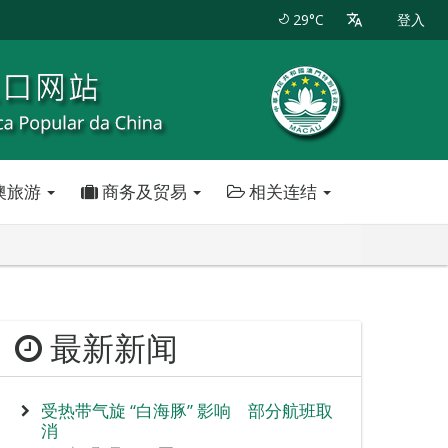
29°C
登入
澳旅游
商务及贸易
相关连结
最新新闻
受热带气旋 “白海豚” 影响 部分航班取
消