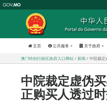
澳
门
特
别
行
政
区
政
府
入
口
网
站
主页
公共服务
关于政府
澳门特别行政区政府入口网站
新闻
中院裁定
中院裁定虚伪买
正购买人透过时